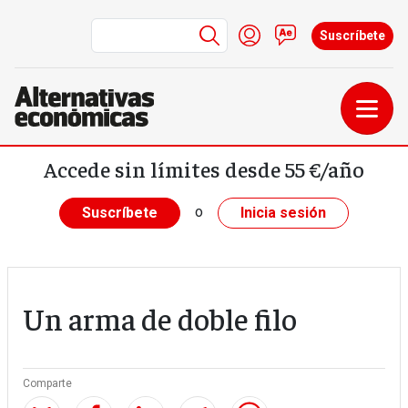
Menú de cuenta de us
Iniciar sesión
Contacto
Suscríbete
Pasar al contenido principal
Accede sin límites desde 55 €/año
o
Suscríbete
Inicia sesión
Un arma de doble filo
Comparte