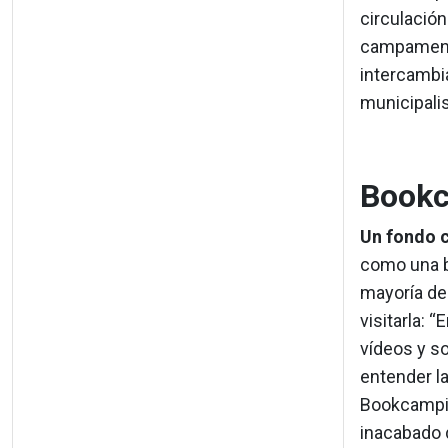
circulación.
campamento 
intercambi
municipali
Book
Un fondo 
como una bi
mayoría de 
visitarla: 
vídeos y s
entender la
Bookcampin
inacabado 