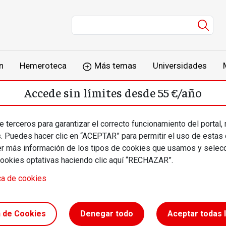
Men
n
Hemeroteca
Más temas
Universidades
Accede sin límites desde 55 €/año
o
Suscríbete
Inicia sesión
 terceros para garantizar el correcto funcionamiento del portal,
s. Puedes hacer clic en “ACEPTAR” para permitir el uso de estas
más información de los tipos de cookies que usamos y selecc
cookies optativas haciendo clic aquí “RECHAZAR”.
ca de cookies
n de Cookies
Denegar todo
Aceptar todas 