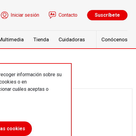
ú de cuenta de usuario
Iniciar sesión
Contacto
Suscríbete
Multimedia
Tienda
Cuidadoras
Conócenos
 recoger información sobre su
 cookies o en
ionar cuáles aceptas o
las cookies