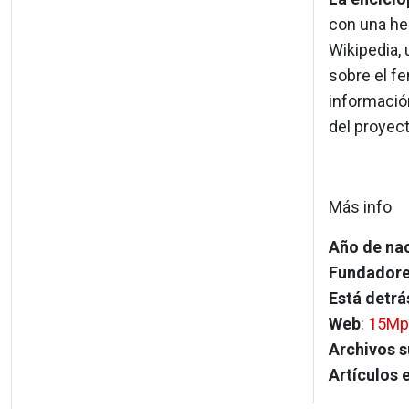
con una he
Wikipedia, 
sobre el f
informació
del proyec
Más info
Año de na
Fundador
Está detrá
Web
:
15Mpe
Archivos 
Artículos 