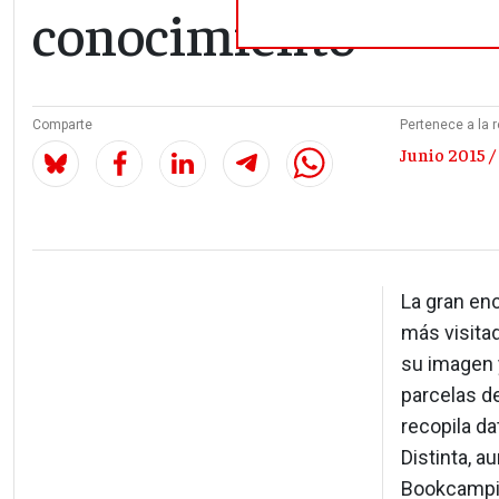
conocimiento
Comparte
Pertenece a la r
Junio 2015 /
La gran enc
más visitad
su imagen 
parcelas d
recopila da
Distinta, 
Bookcamping