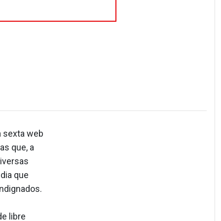
la sexta web
as que, a
diversas
edia que
 indignados.
e libre