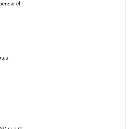
pensar el
stas,
 15M cuenta