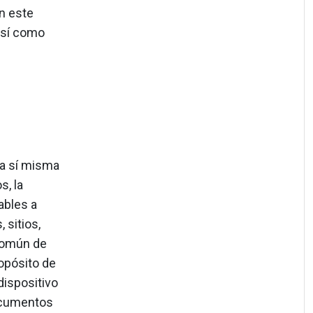
En este
así como
 a sí misma
s, la
ables a
 sitios,
 común de
ropósito de
dispositivo
documentos