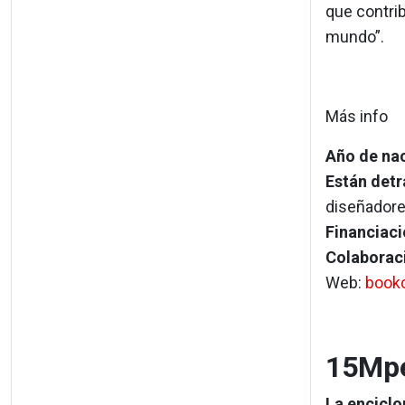
que contri
mundo”.
Más info
Año de na
Están detr
diseñadore
Financiaci
Colaborac
Web:
book
15Mp
La enciclo