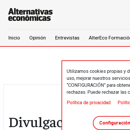
Main navigation
Inicio
Opinión
Entrevistas
AlterEco Formació
Pasar al contenido principal
Utilizamos cookies propias y de
uso, mejorar nuestros servicio
“CONFIGURACIÓN” para obtener 
rechazas. Puede rechazar las 
Política de privacidad
Políti
Divulgación del
Configuració