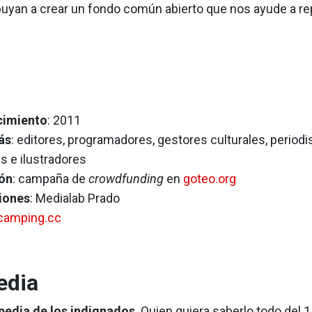
buyan a crear un fondo común abierto que nos ayude a re
cimiento
: 2011
ás
: editores, programadores, gestores culturales, periodi
s e ilustradores
ón
: campaña de
crowdfunding
en
goteo.org
iones
: Medialab Prado
camping.cc
edia
pedia de los indignados
. Quien quiera saberlo todo del