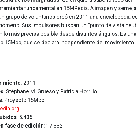
rramienta fundamental en 15MPedia. A imagen y semeja
un grupo de voluntarios creó en 2011 una enciclopedia co
enómeno. Sus impulsores buscan un “punto de vista neutr
n lo más precisa posible desde distintos ángulos. Es una
to 15Mcc, que se declara independiente del movimiento.
cimiento
: 2011
es
: Stéphane M. Grueso y Patricia Horrillo
s
: Proyecto 15Mcc
dia.org
subidos
: 5.435
en fase de edición
: 17.332