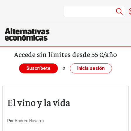
Me
Pasar al contenido principal
Accede sin límites desde 55 €/año
o
Suscríbete
Inicia sesión
El vino y la vida
Por
Andreu Navarro