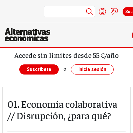
Menú de cuent
Iniciar sesi
Conta
Sus
Pasar al contenido principal
Accede sin límites desde 55 €/año
o
Suscríbete
Inicia sesión
01. Economía colaborativa
// Disrupción, ¿para qué?