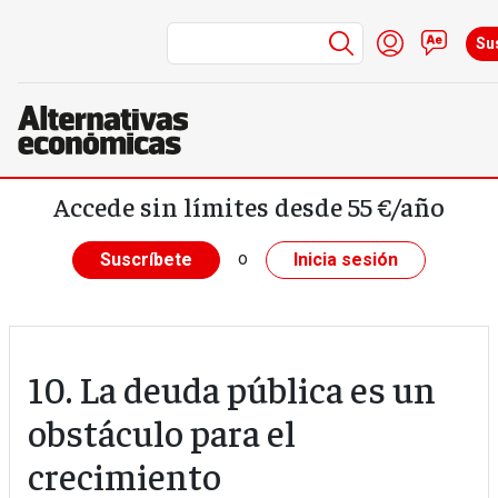
Menú de cuen
Iniciar ses
Cont
Su
Pasar al contenido principal
Accede sin límites desde 55 €/año
o
Suscríbete
Inicia sesión
10. La deuda pública es un
obstáculo para el
crecimiento