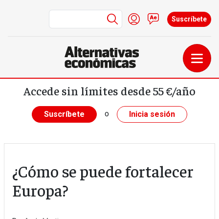
Menú de cuenta de us
Iniciar sesión
Contacto
Suscríbete
Pasar al contenido principal
Accede sin límites desde 55 €/año
o
Suscríbete
Inicia sesión
¿Cómo se puede fortalecer
Europa?