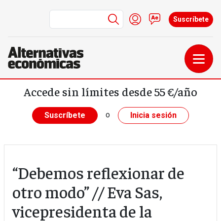
Menú de cuenta de us
Iniciar sesión
Contacto
Suscríbete
Pasar al contenido principal
Accede sin límites desde 55 €/año
o
Suscríbete
Inicia sesión
“Debemos reflexionar de
otro modo” // Eva Sas,
vicepresidenta de la