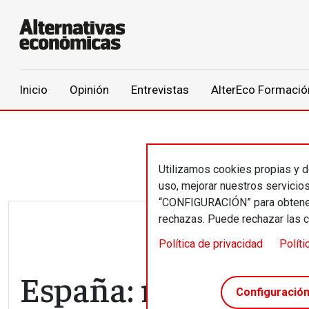
Main navigation
Inicio
Opinión
Entrevistas
AlterEco Formació
Pasar al contenido principal
Utilizamos cookies propias y de
uso, mejorar nuestros servicio
“CONFIGURACIÓN” para obtener 
rechazas. Puede rechazar las 
Política de privacidad
Políti
España: retos y desa
Configuració