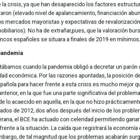
e la crisis, ya que han desaparecido los factores estructu
itaron (elevado nivel de apalancamiento, financiación abu
los mercados mayoristas y expectativas de revalorización
obiliarios). No ha de extrañar,pues, que la valoración bursá
ncos españoles se situara a finales de 2019 en mínimo
 pandemia
tábamos cuando la pandemia obligó a decretar un parón c
idad económica. Por las razones apuntadas, la posición de
pañola para hacer frente a esta crisis es mucho mejor q
 anterior, en la que fue una parte significativa del problema
de lo acaecido en aquella, en la que no hizo prácticamen
ados de 2012, dos años después del inicio de los proble
rana, el BCE ha actuado con celeridad permitiendo gana
frente a la situación. La caída que registrará la economía
embargo, de tal magnitud que los problemas acabarán sur