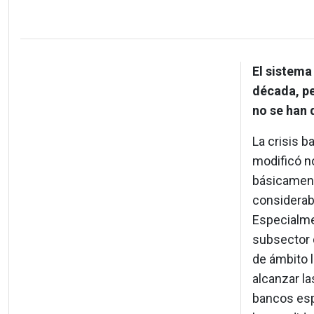
El sistema
década, pe
no se han 
La crisis b
modificó n
básicament
considerab
Especialmen
subsector 
de ámbito l
alcanzar la
bancos espa