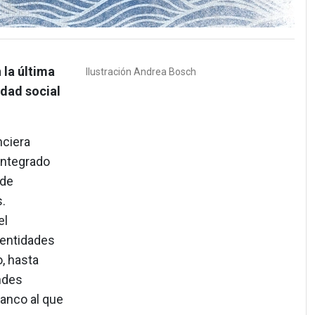
 la última
Ilustración
Andrea Bosch
idad social
nciera
integrado
 de
.
el
 entidades
o, hasta
ndes
banco al que