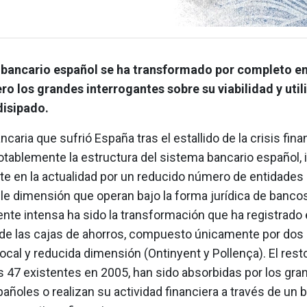
 bancario español se ha transformado por completo en
ro los grandes interrogantes sobre su viabilidad y util
disipado.
ancaria que sufrió España tras el estallido de la crisis fina
otablemente la estructura del sistema bancario español, 
e en la actualidad por un reducido número de entidades
le dimensión que operan bajo la forma jurídica de bancos
te intensa ha sido la transformación que ha registrado 
de las cajas de ahorros, compuesto únicamente por dos
ocal y reducida dimensión (Ontinyent y Pollença). El rest
s 47 existentes en 2005, han sido absorbidas por los gra
ñoles o realizan su actividad financiera a través de un 