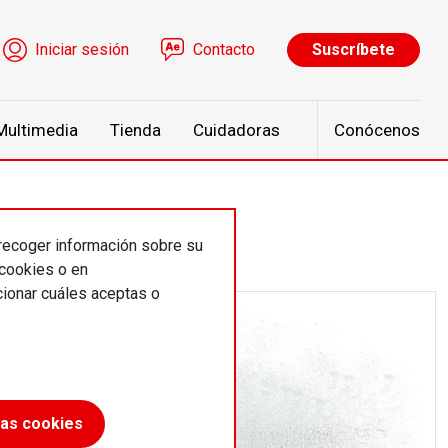
ú de cuenta de usuario
Iniciar sesión
Contacto
Suscríbete
Multimedia
Tienda
Cuidadoras
Conócenos
 recoger información sobre su
 cookies o en
ionar cuáles aceptas o
las cookies