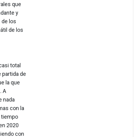
rales que
ndante y
 de los
til de los
s.
asi total
 partida de
ue la que
. A
te nada
mas con la
r tiempo
 en 2020
giendo con