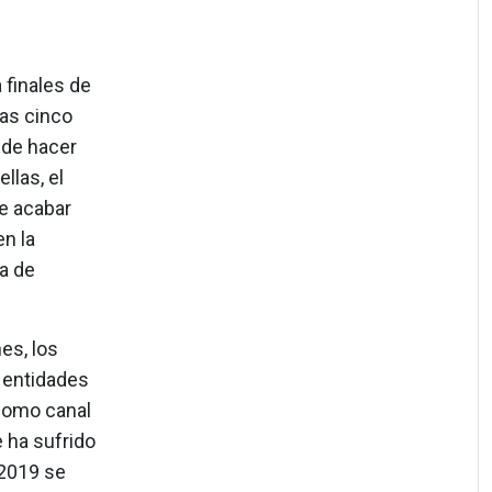
 finales de
las cinco
 de hacer
llas, el
e acabar
n la
a de
es, los
 entidades
 como canal
e ha sufrido
 2019 se