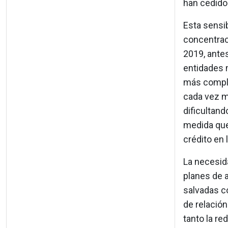
han cedido
Esta sensi
concentraci
2019, antes
entidades 
más complej
cada vez m
dificultand
medida que
crédito en 
La necesida
planes de 
salvadas co
de relación
tanto la re