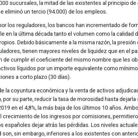
000 sucursales, la mitad de las existentes al principio de
se eliminó un tercio (94.000) de los empleos.
por los reguladores, los bancos han incrementado de fo
le en la última década tanto el volumen como la calidad 
ropios. Debido básicamente a la misma razón, la presión 
uladores, tienen mayores niveles de liquidez que en el p
n de cumplir el coeficiente del mismo nombre que les obl
ctivos líquidos por un importe equivalente como mínimo
iones a corto plazo (30 días).
de la coyuntura económica y la venta de activos adjudic
o, por su parte, reducir la tasa de morosidad hasta dejarla 
2019 en el 4,8%, la más baja de los últimos 10 años. Ambo
l crecimiento de los ingresos por comisiones, permitieron
s españoles dejar atrás las pérdidas. Los niveles actual
d son, sin embargo, inferiores a los existentes con anterio