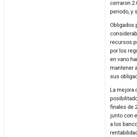
cerraron 2.
periodo, y 
Obligados 
considerab
recursos p
por los reg
en vano ha
mantener a
sus obligac
La mejora 
posibilitad
finales de 
junto con e
a los banco
rentabilida