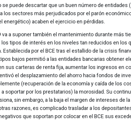
no se puede descartar que un buen número de entidades 
a los sectores más perjudicados por el parón económico
el energético) acaben el ejercicio en pérdidas.
9 va a suponer también el mantenimiento durante más ti
 los tipos de interés en los niveles tan reducidos en los 
 Establecida por el BCE tras el estallido de la crisis finan
 tipos bajos permitió a las entidades bancarias obtener e
en sus carteras de renta fija, aumentar los ingresos en 
entivó el desplazamiento del ahorro hacia fondos de inve
blemente (recuperación de la economía y caída de los co
 a soportar por los prestatarios) la morosidad. Su continu
iona, sin embargo, a la baja el margen de intereses de la
otras razones, es complicado trasladar a los depositantes
 negativos que soportan por colocar en el BCE sus exced