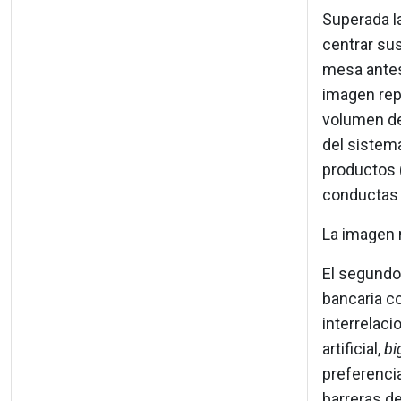
Superada la
centrar sus
mesa antes 
imagen rep
volumen de 
del sistem
productos 
conductas 
La imagen 
El segundo 
bancaria c
interrelaci
artificial,
bi
preferenci
barreras de