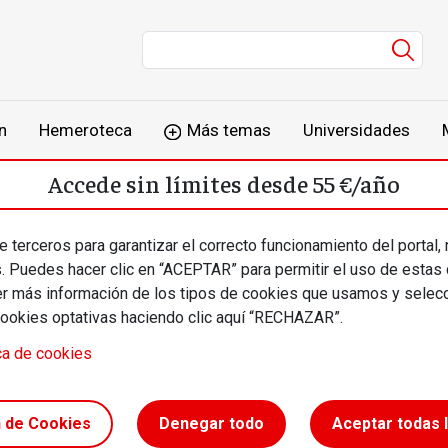
Men
n
Hemeroteca
Más temas
Universidades
Accede sin límites desde 55 €/año
o
Suscríbete
Inicia sesión
 terceros para garantizar el correcto funcionamiento del portal,
s. Puedes hacer clic en “ACEPTAR” para permitir el uso de estas
más información de los tipos de cookies que usamos y selecc
cookies optativas haciendo clic aquí “RECHAZAR”.
ca de cookies
fíos
n de Cookies
Denegar todo
Aceptar todas 