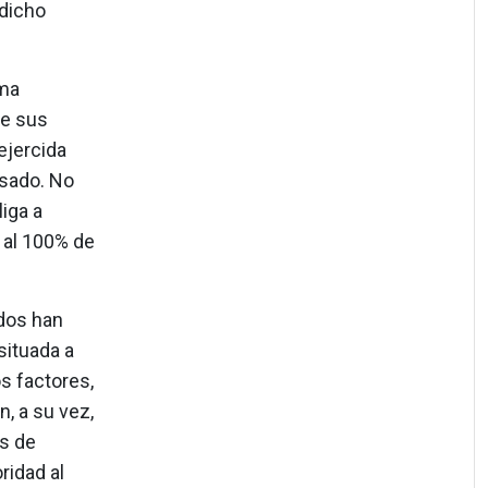
 dicho
rma
de sus
ejercida
asado. No
iga a
 al 100% de
ados han
situada a
s factores,
, a su vez,
es de
ridad al