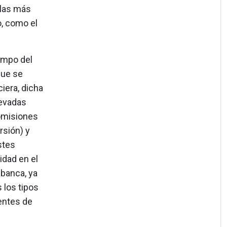
(las más
, como el
empo del
que se
ciera, dicha
levadas
comisiones
rsión) y
stes
idad en el
 banca, ya
 los tipos
entes de