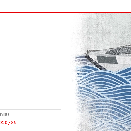
evista
020 / 86