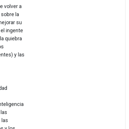
e volver a
 sobre la
mejorar su
el ingente
la quiebra
os
ntes) y las
idad
nteligencia
 las
 las
s y los