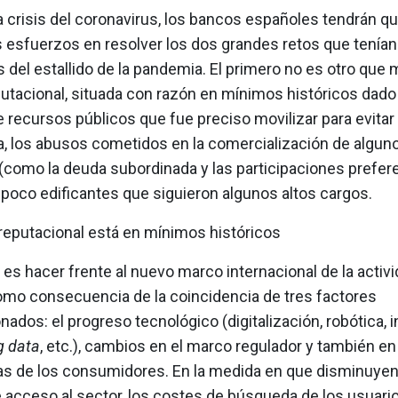
 crisis del coronavirus, los bancos españoles tendrán qu
 esfuerzos en resolver los dos grandes retos que tenían
del estallido de la pandemia. El primero no es otro que 
utacional, situada con razón en mínimos históricos dado 
recursos públicos que fue preciso movilizar para evitar 
a, los abusos cometidos en la comercialización de algun
(como la deuda subordinada y las participaciones prefere
poco edificantes que siguieron algunos altos cargos.
reputacional está en mínimos históricos
es hacer frente al nuevo marco internacional de la activ
omo consecuencia de la coincidencia de tres factores
onados: el progreso tecnológico (digitalización, robótica, i
g data
, etc.), cambios en el marco regulador y también en
as de los consumidores. En la medida en que disminuyen
 acceso al sector, los costes de búsqueda de los usuario