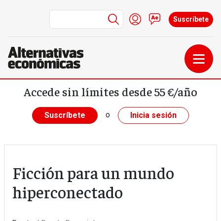
Menú de cuenta de us
Iniciar sesión
Contacto
Suscríbete
Pasar al contenido principal
Accede sin límites desde 55 €/año
o
Suscríbete
Inicia sesión
Ficción para un mundo
hiperconectado