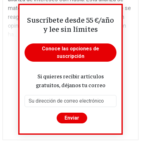
materializa desde 2016 en la OPEP+, en ka que se
reagrupan los 23 productores del oro negro. En
Suscríbete desde 55 €/año
opinión de sus miembros, la joven organización
y lee sin límites
ha...
Conoce las opciones de
suscripción
Si quieres recibir artículos
gratuitos, déjanos tu correo