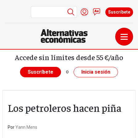
Menú de cuenta de us
Iniciar sesión
Contacto
Suscríbete
Pasar al contenido principal
Accede sin límites desde 55 €/año
o
Suscríbete
Inicia sesión
Los petroleros hacen piña
Por
Yann Mens