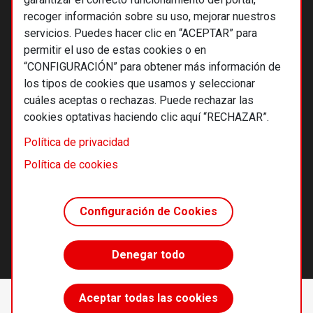
recoger información sobre su uso, mejorar nuestros
servicios. Puedes hacer clic en “ACEPTAR” para
permitir el uso de estas cookies o en
“CONFIGURACIÓN” para obtener más información de
los tipos de cookies que usamos y seleccionar
cuáles aceptas o rechazas. Puede rechazar las
cookies optativas haciendo clic aquí “RECHAZAR”.
© 2026 Alternativas económicas SCCL
Política de privacidad
Footer
Términos y condiciones de uso
Política de cookies
Política de privacidad
Política de cookies
Configuración de Cookies
Principios editoriales
Transparencia cooperativa
Denegar todo
Accede sin límites
Aceptar todas las cookies
Suscríbete