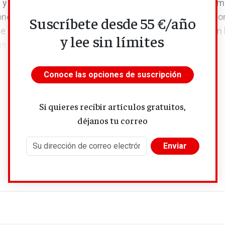
a y la gestión empresarial. Como representante de la co
nes tripartitas sobre los salarios de las mujeres y los co
Suscríbete desde 55 €/año
 se codeó con sindicalistas y empresarios. Simpatiza con
y lee sin límites
s y se pone a estudiar la...
Conoce las opciones de suscripción
Si quieres recibir artículos gratuitos,
déjanos tu correo