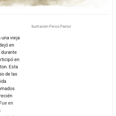
Ilustración
Perico Pastor
 una vieja
dejó en
 durante
rticipó en
ton. Esta
io de las
ida
llamados
recién
 Fue en
a