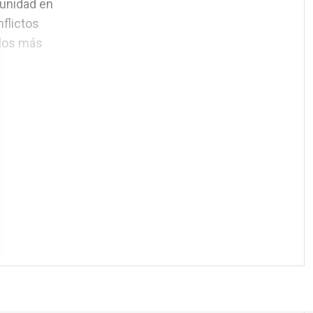
munidad en
nflictos
 los más