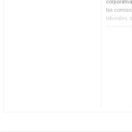
corporativ
las comisio
laborales,
progresista