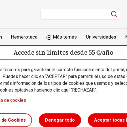
Men
n
Hemeroteca
Más temas
Universidades
Accede sin límites desde 55 €/año
o
Suscríbete
Inicia sesión
 terceros para garantizar el correcto funcionamiento del portal,
s. Puedes hacer clic en “ACEPTAR” para permitir el uso de estas
más información de los tipos de cookies que usamos y selecc
cookies optativas haciendo clic aquí “RECHAZAR”.
ca de cookies
n de Cookies
Denegar todo
Aceptar todas 