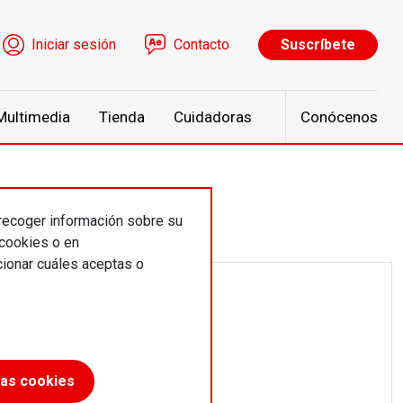
ú de cuenta de usuario
Iniciar sesión
Contacto
Suscríbete
Multimedia
Tienda
Cuidadoras
Conócenos
 recoger información sobre su
 cookies o en
ionar cuáles aceptas o
las cookies