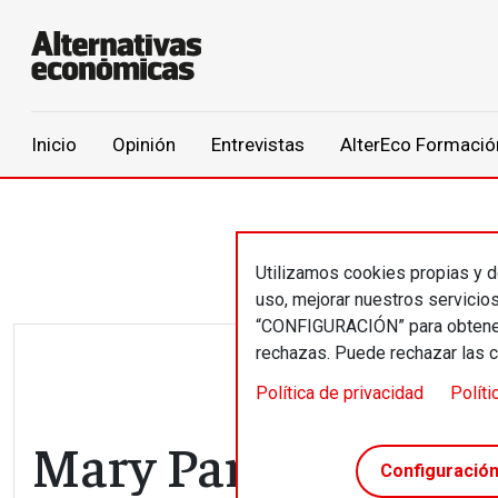
Main navigation
Inicio
Opinión
Entrevistas
AlterEco Formació
Pasar al contenido principal
Utilizamos cookies propias y de
uso, mejorar nuestros servicio
“CONFIGURACIÓN” para obtener 
rechazas. Puede rechazar las 
Política de privacidad
Políti
Mary Parker
Configuració