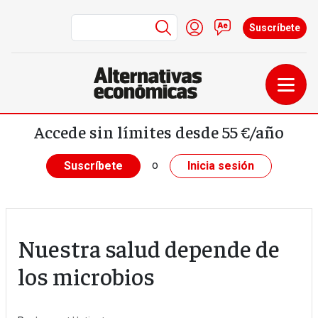
Menú de cuenta de us
Iniciar sesión
Contacto
Suscríbete
Pasar al contenido principal
Accede sin límites desde 55 €/año
o
Suscríbete
Inicia sesión
Nuestra salud depende de
los microbios