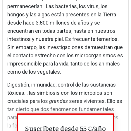
permanecerían. Las bacterias, los virus, los
hongos y las algas están presentes en la Tierra
desde hace 3.800 millones de años y se
encuentran en todas partes, hasta en nuestros
intestinos y nuestra piel. Es frecuente temerlos.
Sin embargo, las investigaciones demuestran que
el contacto estrecho con los microorganismos es
imprescindible para la vida, tanto de los animales
como de los vegetales.
Digestión, inmunidad, control de las sustancias
tóxicas… las simbiosis con los microbios son
cruciales para los
grandes
seres vivientes. Ello es
tan cierto que dos fenómenos fundamentales
para la vida proceden de esos microorganismos:
la fotosíntesis y la respiración son posibles
Suscríbete desde 55 €/año