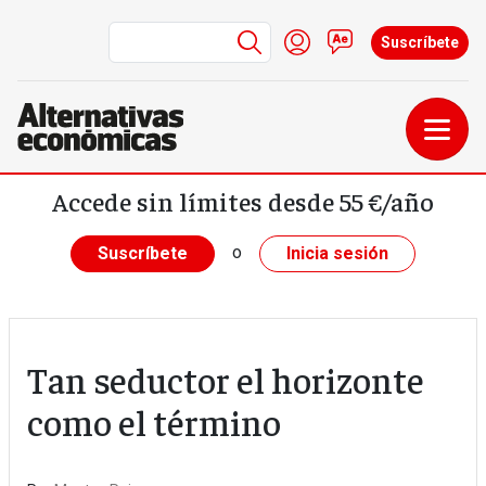
Menú de cuenta de us
Iniciar sesión
Contacto
Suscríbete
Pasar al contenido principal
Accede sin límites desde 55 €/año
o
Suscríbete
Inicia sesión
Tan seductor el horizonte
como el término