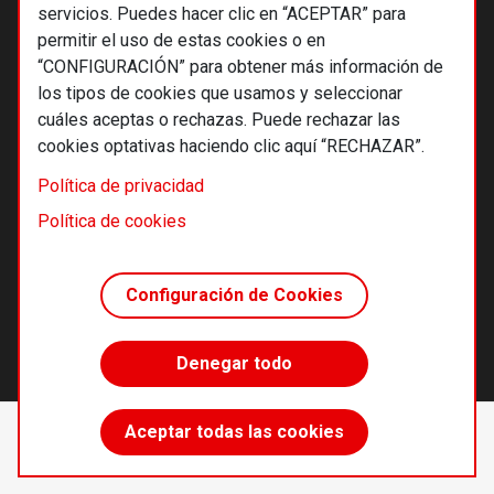
servicios. Puedes hacer clic en “ACEPTAR” para
permitir el uso de estas cookies o en
“CONFIGURACIÓN” para obtener más información de
los tipos de cookies que usamos y seleccionar
cuáles aceptas o rechazas. Puede rechazar las
cookies optativas haciendo clic aquí “RECHAZAR”.
© 2026 Alternativas económicas SCCL
Política de privacidad
Footer
Términos y condiciones de uso
Política de cookies
Política de privacidad
Política de cookies
Configuración de Cookies
Principios editoriales
Transparencia cooperativa
Denegar todo
Accede sin límites
Aceptar todas las cookies
Suscríbete
desde 55 €/año