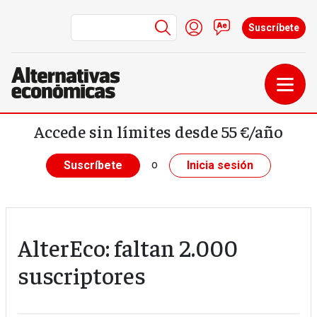
Menú de cuenta de us
Iniciar sesión
Contacto
Suscríbete
Pasar al contenido principal
Accede sin límites desde 55 €/año
o
Suscríbete
Inicia sesión
AlterEco: faltan 2.000
suscriptores