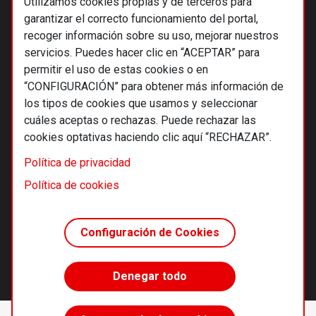
Utilizamos cookies propias y de terceros para
garantizar el correcto funcionamiento del portal,
recoger información sobre su uso, mejorar nuestros
servicios. Puedes hacer clic en “ACEPTAR” para
permitir el uso de estas cookies o en
“CONFIGURACIÓN” para obtener más información de
los tipos de cookies que usamos y seleccionar
cuáles aceptas o rechazas. Puede rechazar las
cookies optativas haciendo clic aquí “RECHAZAR”.
© 2026 Alternativas económicas SCCL
Política de privacidad
Footer
Términos y condiciones de uso
Política de cookies
Política de privacidad
Política de cookies
Configuración de Cookies
Principios editoriales
Transparencia cooperativa
Denegar todo