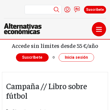
Menú de cuenta de us
Iniciar sesión
Contacto
Suscríbete
Pasar al contenido principal
Accede sin límites desde 55 €/año
o
Suscríbete
Inicia sesión
Campaña // Libro sobre
fútbol