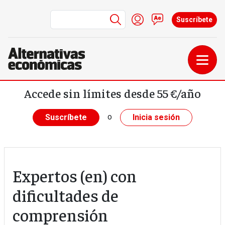
Menú de cuenta de us
Iniciar sesión
Contacto
Suscríbete
Pasar al contenido principal
Accede sin límites desde 55 €/año
o
Suscríbete
Inicia sesión
Expertos (en) con
dificultades de
comprensión