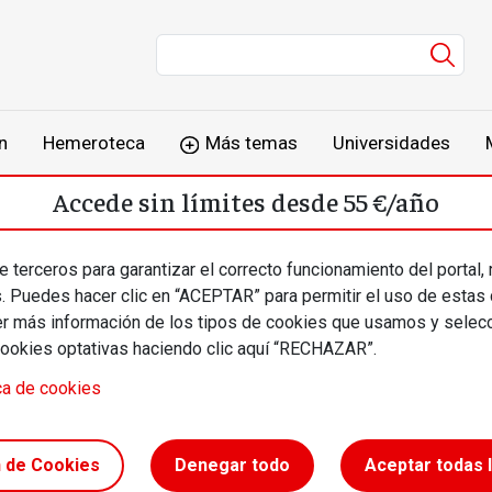
Men
n
Hemeroteca
Más temas
Universidades
Accede sin límites desde 55 €/año
o
Suscríbete
Inicia sesión
 terceros para garantizar el correcto funcionamiento del portal,
s. Puedes hacer clic en “ACEPTAR” para permitir el uso de estas
más información de los tipos de cookies que usamos y selecc
cookies optativas haciendo clic aquí “RECHAZAR”.
ca de cookies
tabilidad
n de Cookies
Denegar todo
Aceptar todas 