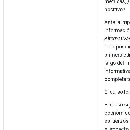
métricas, 
positivo?
Ante la imp
informació
Alternativ
incorporand
primera edi
largo del m
informativa
completaran
El curso lo
El curso si
económico 
esfuerzos 
el impacto 