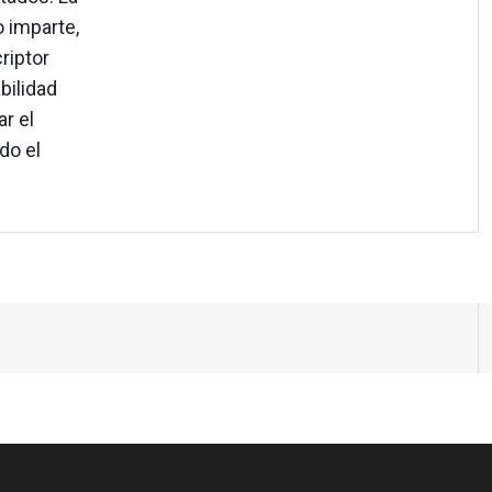
o imparte,
riptor
bilidad
r el
do el