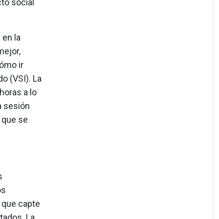
to social
 en la
mejor,
ómo ir
do (VSI). La
horas a lo
a sesión
o que se
s
os
 que capte
tados. La