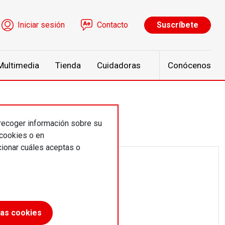
ú de cuenta de usuario
Iniciar sesión
Contacto
Suscríbete
Multimedia
Tienda
Cuidadoras
Conócenos
 recoger información sobre su
 cookies o en
ionar cuáles aceptas o
las cookies