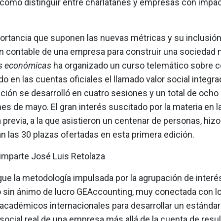
¿cómo distinguir entre charlatanes y empresas con impac
ortancia que suponen las nuevas métricas y su inclusión
n contable de una empresa para construir una sociedad 
as económicas
ha organizado un curso telemático sobre c
o en las cuentas oficiales el llamado valor social integra
ción se desarrolló en cuatro sesiones y un total de ocho 
es de mayo. El gran interés suscitado por la materia en l
 previa, a la que asistieron un centenar de personas, hiz
 las 30 plazas ofertadas en esta primera edición.
 imparte José Luis Retolaza
gue la metodología impulsada por la agrupación de interé
sin ánimo de lucro GEAccounting, muy conectada con l
académicos internacionales para desarrollar un estándar
social real de una empresa más allá de la cuenta de resul