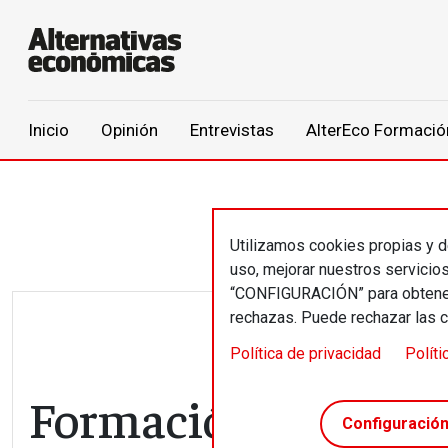
Main navigation
Inicio
Opinión
Entrevistas
AlterEco Formació
Pasar al contenido principal
Utilizamos cookies propias y de
uso, mejorar nuestros servicio
“CONFIGURACIÓN” para obtener 
rechazas. Puede rechazar las 
Política de privacidad
Políti
Formación // La con
Configuració