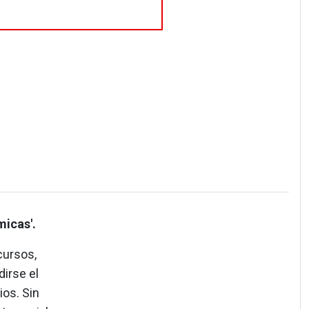
micas'.
cursos,
irse el
ios. Sin