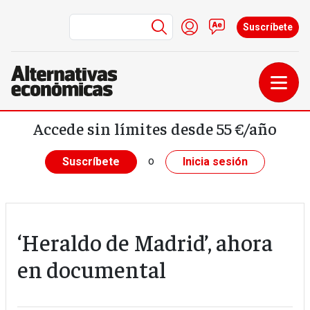
Menú de cuenta de us
Iniciar sesión
Contacto
Suscríbete
Pasar al contenido principal
Accede sin límites desde 55 €/año
o
Suscríbete
Inicia sesión
‘Heraldo de Madrid’, ahora
en documental