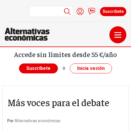
Menú de cuenta de us
Iniciar sesión
Contacto
Suscríbete
Pasar al contenido principal
Accede sin límites desde 55 €/año
o
Suscríbete
Inicia sesión
Más voces para el debate
Por
Alternativas económicas