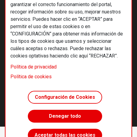
garantizar el correcto funcionamiento del portal,
recoger información sobre su uso, mejorar nuestros
servicios. Puedes hacer clic en “ACEPTAR” para
permitir el uso de estas cookies o en
“CONFIGURACIÓN” para obtener más información de
los tipos de cookies que usamos y seleccionar
cuáles aceptas o rechazas. Puede rechazar las
cookies optativas haciendo clic aquí “RECHAZAR”.
© 2026 Alternativas económicas SCCL
Política de privacidad
Footer
Términos y condiciones de uso
Política de cookies
Política de privacidad
Política de cookies
Configuración de Cookies
Principios editoriales
Transparencia cooperativa
Denegar todo
Accede sin límites
Aceptar todas las cookies