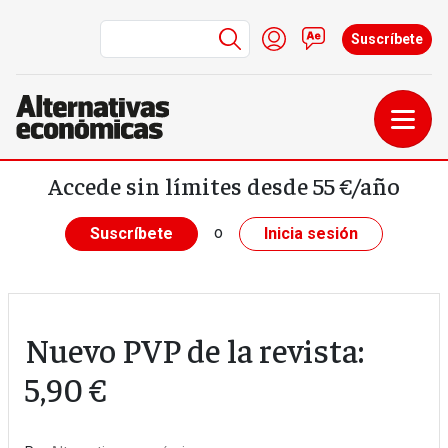
Menú de cuenta de us
Iniciar sesión
Contacto
Suscríbete
Pasar al contenido principal
Accede sin límites desde 55 €/año
o
Suscríbete
Inicia sesión
Nuevo PVP de la revista:
5,90 €