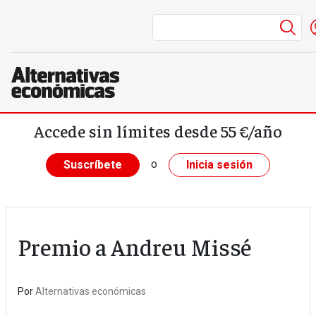
Me
Pasar al contenido principal
Accede sin límites desde 55 €/año
o
Suscríbete
Inicia sesión
Premio a Andreu Missé
Por
Alternativas económicas