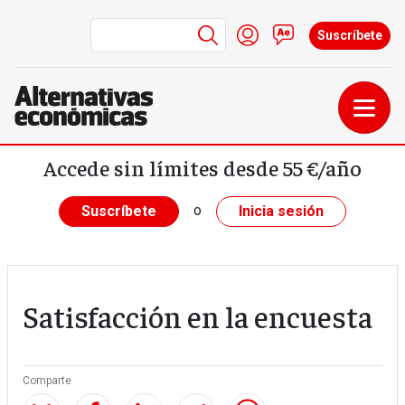
Menú de cuenta de us
Iniciar sesión
Contacto
Suscríbete
Pasar al contenido principal
Accede sin límites desde 55 €/año
o
Suscríbete
Inicia sesión
Satisfacción en la encuesta
Comparte