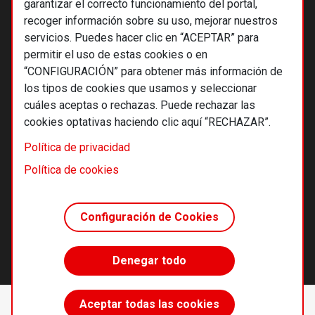
garantizar el correcto funcionamiento del portal,
recoger información sobre su uso, mejorar nuestros
servicios. Puedes hacer clic en “ACEPTAR” para
permitir el uso de estas cookies o en
“CONFIGURACIÓN” para obtener más información de
los tipos de cookies que usamos y seleccionar
cuáles aceptas o rechazas. Puede rechazar las
cookies optativas haciendo clic aquí “RECHAZAR”.
© 2026 Alternativas económicas SCCL
Política de privacidad
Footer
Términos y condiciones de uso
Política de cookies
Política de privacidad
Política de cookies
Configuración de Cookies
Principios editoriales
Transparencia cooperativa
Denegar todo
Accede sin límites
Aceptar todas las cookies
Suscríbete