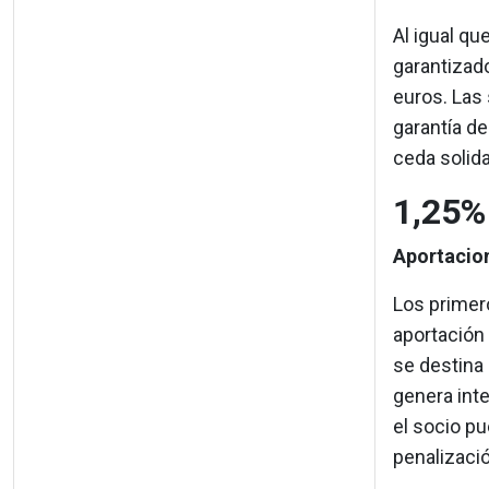
Al igual qu
garantizad
euros. Las 
garantía de
ceda solid
1,25%
Aportacio
Los primer
aportación 
se destina 
genera int
el socio p
penalizaci