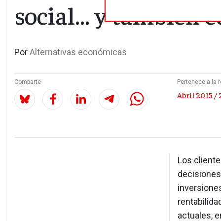
social... y también
Por
Alternativas económicas
Comparte
Pertenece a la r
Abril 2015 / 
Los cliente
decisiones 
inversione
rentabilida
actuales, 