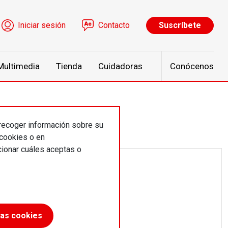
ú de cuenta de usuario
Iniciar sesión
Contacto
Suscríbete
Multimedia
Tienda
Cuidadoras
Conócenos
 recoger información sobre su
 cookies o en
ionar cuáles aceptas o
las cookies