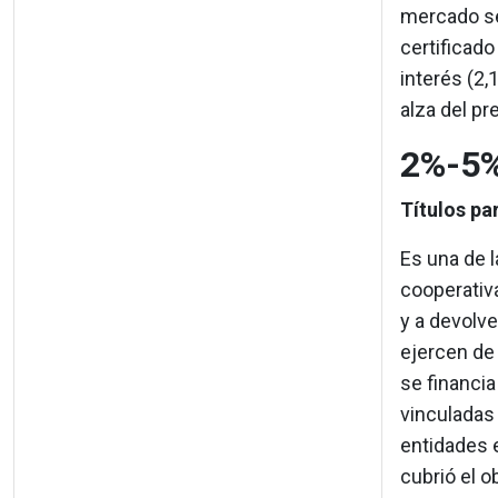
mercado se
certificad
interés (2,
alza del pre
2%-5
Títulos pa
Es una de l
cooperativa
y a devolve
ejercen de 
se financia
vinculadas 
entidades e
cubrió el o