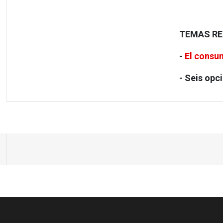
TEMAS R
-
El consum
- Seis opc