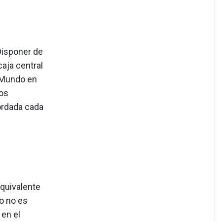
Disponer de
caja central
r Mundo en
los
cordada cada
equivalente
o no es
 en el