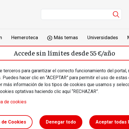
Men
n
Hemeroteca
Más temas
Universidades
Accede sin límites desde 55 €/año
o
Suscríbete
Inicia sesión
 terceros para garantizar el correcto funcionamiento del portal,
s. Puedes hacer clic en “ACEPTAR” para permitir el uso de estas
más información de los tipos de cookies que usamos y selecc
cookies optativas haciendo clic aquí “RECHAZAR”.
ca de cookies
tabilidad
n de Cookies
Denegar todo
Aceptar todas 