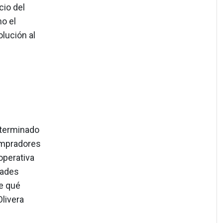
cio del
o el
olución al
determinado
compradores
operativa
dades
re qué
Olivera