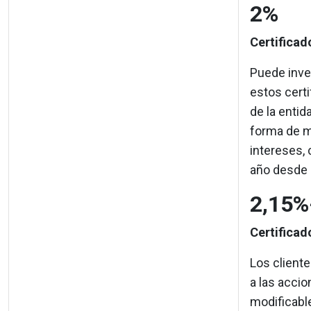
2%
Certificad
Puede inver
estos certi
de la entid
forma de m
intereses, 
año desde 1
2,15%
Certificad
Los cliente
a las accio
modificable