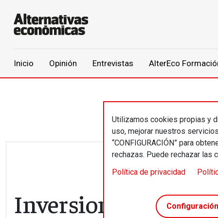
Main navigation
Inicio
Opinión
Entrevistas
AlterEco Formació
Pasar al contenido principal
Utilizamos cookies propias y de
uso, mejorar nuestros servicio
“CONFIGURACIÓN” para obtener 
rechazas. Puede rechazar las 
Política de privacidad
Políti
Inversiones con ren
Configuració