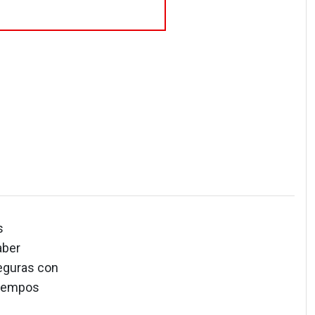
s
aber
eguras con
tiempos