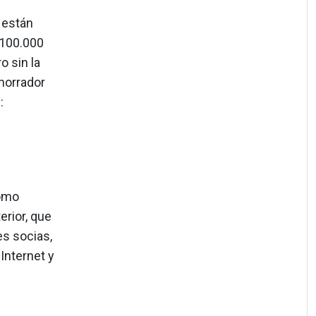
 están
 100.000
o sin la
ahorrador
:
como
erior, que
es socias,
Internet y