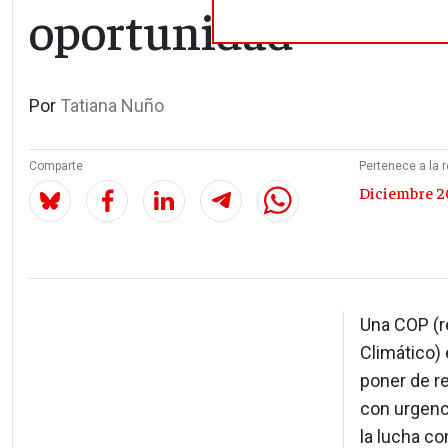
oportunidad
Por
Tatiana Nuño
Comparte
Pertenece a la r
Diciembre 20
Una COP (r
Climático) 
poner de re
con urgenci
la lucha co