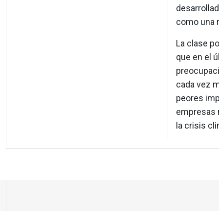
desarrollad
como una r
La clase p
que en el 
preocupaci
cada vez m
peores impa
empresas m
la crisis c