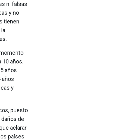
s ni falsas
cas y no
s tienen
 la
es.
te momento
a 10 años.
55 años
5 años
icas y
icos, puesto
y daños de
que aclarar
 los países