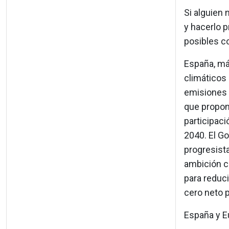
Si alguien 
y hacerlo 
posibles c
España, má
climáticos
emisiones 
que propon
participac
2040. El G
progresist
ambición cl
para reduc
cero neto 
España y Eu