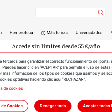
Men
n
Hemeroteca
Más temas
Universidades
Accede sin límites desde 55 €/año
o
Suscríbete
Inicia sesión
 terceros para garantizar el correcto funcionamiento del portal,
s. Puedes hacer clic en “ACEPTAR” para permitir el uso de estas
más información de los tipos de cookies que usamos y selecc
cookies optativas haciendo clic aquí “RECHAZAR”.
ca de cookies
 como
n de Cookies
Denegar todo
Aceptar todas 