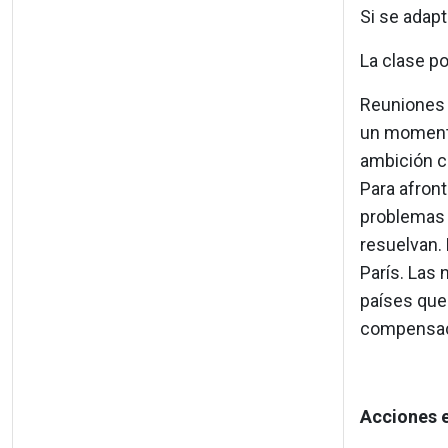
Si se adap
La clase po
Reuniones 
un momento
ambición cl
Para afront
problemas 
resuelvan.
París. Las 
países que
compensaci
Acciones e