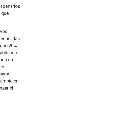
escenarios
s que
ivos
educir las
iguo 20%
able con
ones en
ses
mayor
u ambición
nzar el