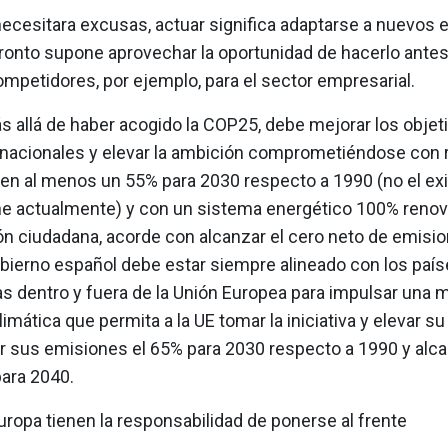
necesitara excusas, actuar significa adaptarse a nuevos 
pronto supone aprovechar la oportunidad de hacerlo ante
ompetidores, por ejemplo, para el sector empresarial.
s allá de haber acogido la COP25, debe mejorar los objet
 nacionales y elevar la ambición comprometiéndose con r
en al menos un 55% para 2030 respecto a 1990 (no el ex
e actualmente) y con un sistema energético 100% renov
ión ciudadana, acorde con alcanzar el cero neto de emisi
obierno español debe estar siempre alineado con los paí
as dentro y fuera de la Unión Europea para impulsar una 
imática que permita a la UE tomar la iniciativa y elevar s
ir sus emisiones el 65% para 2030 respecto a 1990 y alca
para 2040.
ropa tienen la responsabilidad de ponerse al frente