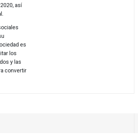
2020, así
l.
sociales
su
sociedad es
tar los
dos y las
a convertir