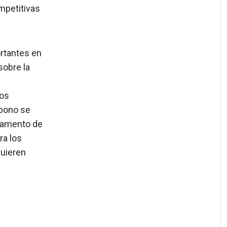
mpetitivas
rtantes en
sobre la
los
bono se
glamento de
ra los
quieren