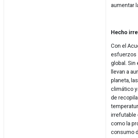
aumentar la
Hecho irre
Con el Acu
esfuerzos 
global. Si
llevan a au
planeta, la
climático y
de recopil
temperatur
irrefutabl
como la pro
consumo d