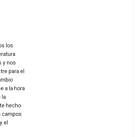
os los
eratura
s y nos
tre para el
cambio
e a la hora
 la
ste hecho
en campos
y el