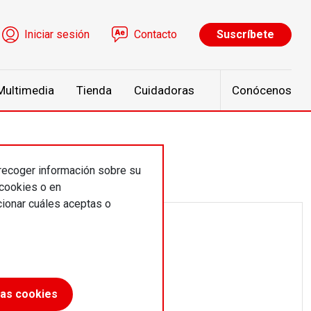
ú de cuenta de usuario
Iniciar sesión
Contacto
Suscríbete
Multimedia
Tienda
Cuidadoras
Conócenos
 recoger información sobre su
 cookies o en
ionar cuáles aceptas o
las cookies