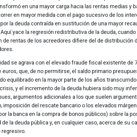
ansformó en una mayor carga hacia las rentas medias y ba
correr en mayor medida con el pago sucesivo de los inte
por la deuda contraída en sustitución de una mayor reca
 Aquí yace la regresión redistributiva de la deuda, cuando e
n de rentas de los acreedores difiere del de distribución 
dores.
idad se agrava con el elevado fraude fiscal existente de 
 euros, que, de no permitirse, el saldo primario presupue
do equilibrado en la mayor parte de los años transcurrid
a crisis, y el incremento de la deuda hubiera sido muy inferi
ues, argumentos adicionales a los que suelen argument
n, imposición del rescate bancario o los elevados márge
or la banca en la compra de bonos públicos) sobre la po
d de la deuda pública y, en cualquier caso, acerca de su c
o regresivo.