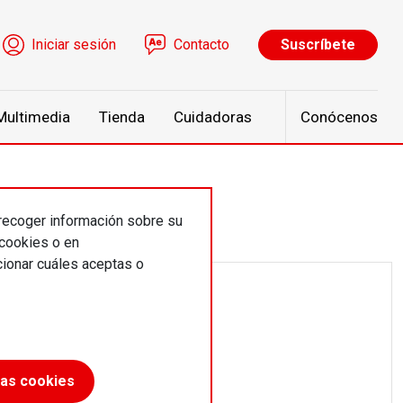
ú de cuenta de usuario
Iniciar sesión
Contacto
Suscríbete
Multimedia
Tienda
Cuidadoras
Conócenos
 recoger información sobre su
 cookies o en
ionar cuáles aceptas o
las cookies