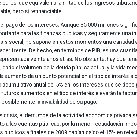
 euros, que equivalen a la mitad de los ingresos tributari
able, pero sí refinanciable.
 el pago de los intereses. Aunque 35.000 millones signifi
ortante para las finanzas públicas y seguramente una inj
risis social, no supone en estos momentos una cantidad a
cer frente. De hecho, en términos de PIB, es una cuantía 
epresentaba veinte años atrás. No obstante, hay que tene
 dado el volumen de la deuda pública actual y la vida med
 aumento de un punto potencial en el tipo de interés sig
 acumulativo anual del 5% en los intereses que se debe 
 futuros aumentos en el tipo de interés elevarán la factur
 posiblemente la inviabilidad de su pago.
s crisis, el derrumbe de la actividad económica privada s
o a las cuentas públicas, por la menor recaudación imposi
s públicos a finales de 2009 habían caído el 15% en relac