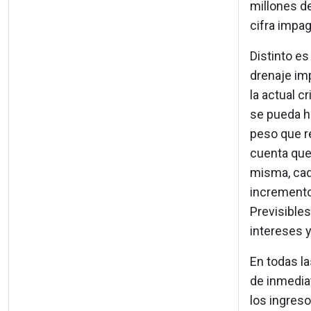
millones de
cifra impag
Distinto es
drenaje imp
la actual c
se pueda ha
peso que r
cuenta que,
misma, cada
incremento
Previsibles
intereses y
En todas la
de inmediat
los ingreso