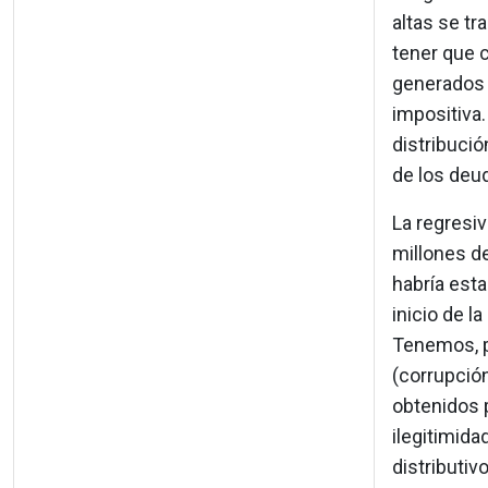
altas se tr
tener que 
generados 
impositiva.
distribució
de los deu
La regresiv
millones de
habría esta
inicio de l
Tenemos, p
(corrupció
obtenidos p
ilegitimida
distributiv