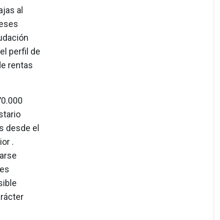
jas al
reses
udación
l perfil de
de rentas
70.000
stario
os desde el
or .
arse
nes
sible
arácter