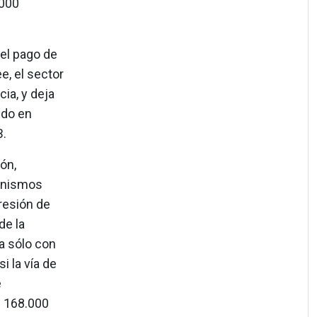
.000
 el pago de
e, el sector
ia, y deja
ndo en
B.
ón,
canismos
presión de
de la
la sólo con
i la vía de
e
n 168.000