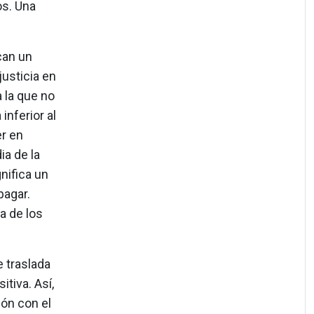
os. Una
can un
usticia en
 la que no
inferior al
r en
ia de la
nifica un
pagar.
a de los
e traslada
tiva. Así,
ión con el