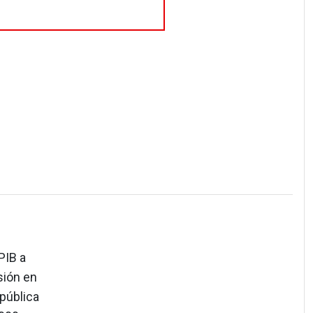
PIB a
sión en
 pública