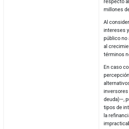
respecto al
millones d
Al consider
intereses y
público no 
al crecimie
términos no
En caso co
percepción
alternativo
inversores
deuda)—, pu
tipos de in
la refinanc
impracticab