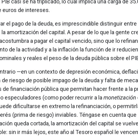
 PIB casi se ha triplicado, lo cual implica una carga de 35
e euros de intereses.
ar el pago de la deuda, es imprescindible distinguir entre
 la amortización del capital. A pesar de lo que la gente cre
acostumbra a pagar el capital vencido, sino que lo refinanc
nto de la actividad y a la inflación la función de ir reducie
minales y reales el peso de la deuda pública sobre el PI
ntrario —en un contexto de depresión económica, deflaci
 de riesgo de posible impago de la deuda y falta de me
s de financiación pública que permitan hacer frente a la 
 o especuladores (como poder recurrir a la
monetización
ede dificultarse en extremo la refinanciación, o permitir
terés (prima de riesgo) inviables. Téngase en cuenta que s
iación queda cortada, la amortización del capital se vuelv
le: sin ir más lejos, este año al Tesoro español le vence