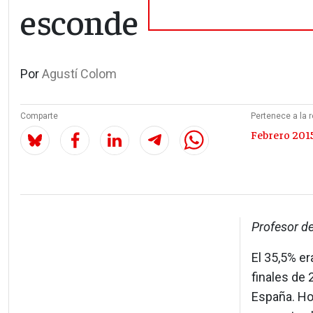
esconde
Por
Agustí Colom
Comparte
Pertenece a la r
Febrero 2015
Profesor d
El 35,5% er
finales de 
España. Hoy