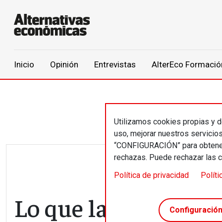
Main navigation
Inicio
Opinión
Entrevistas
AlterEco Formació
Pasar al contenido principal
Utilizamos cookies propias y de
uso, mejorar nuestros servicio
“CONFIGURACIÓN” para obtener 
rechazas. Puede rechazar las 
Política de privacidad
Políti
Lo que la deuda púb
Configuració