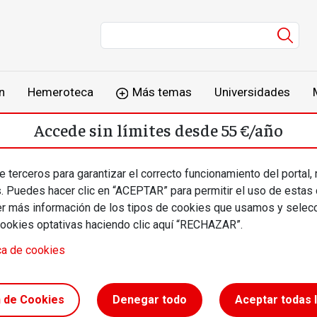
Men
n
Hemeroteca
Más temas
Universidades
Accede sin límites desde 55 €/año
o
Suscríbete
Inicia sesión
 terceros para garantizar el correcto funcionamiento del portal,
s. Puedes hacer clic en “ACEPTAR” para permitir el uso de estas
más información de los tipos de cookies que usamos y selecc
cookies optativas haciendo clic aquí “RECHAZAR”.
ca de cookies
lica
n de Cookies
Denegar todo
Aceptar todas 