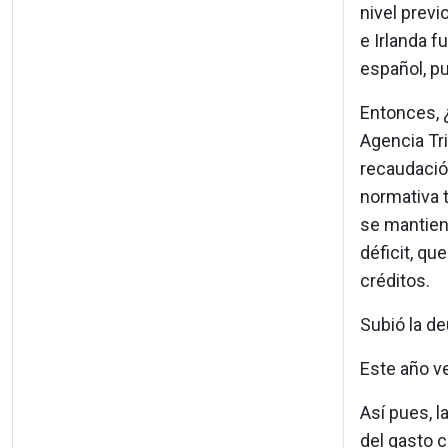
nivel previ
e Irlanda f
español, pu
Entonces, 
Agencia Tri
recaudació
normativa t
se mantien
déficit, qu
créditos.
Subió la d
Este año ve
Así pues, l
del gasto c