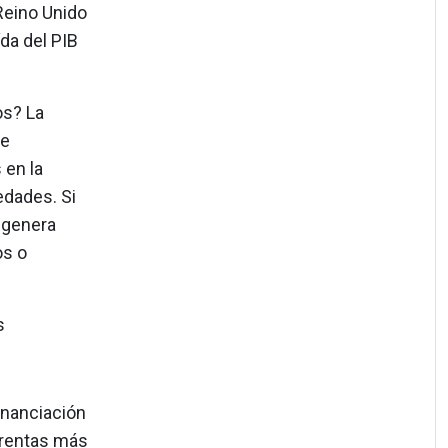
 Reino Unido
da del PIB
os? La
de
 en la
edades. Si
 genera
os o
s
financiación
 rentas más