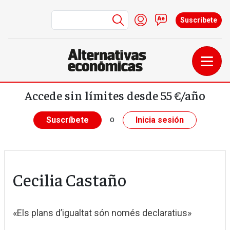
Menú de cuenta de us
Iniciar sesión
Contacto
Suscríbete
Pasar al contenido principal
Accede sin límites desde 55 €/año
o
Suscríbete
Inicia sesión
Cecilia Castaño
«Els plans d’igualtat són només declaratius»