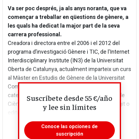
Va ser poc després, ja als anys noranta, que va
començar a treballar en qüestions de gènere, a
les quals ha dedicat la major part de la seva
carrera professional.
Creadora i directora entre el 2006 i el 2012 del
programa d’investigació Gènere i TIC, de l’Internet
Interdisciplinary Institute (IN3) de la Universitat
Oberta de Catalunya, actualment imparteix un curs
al Màster en Estudis de Gènere de la Universitat
Complutense de Madrid, on exerceix com a
catedràtica d’Economia Aplicada a la Facultat de
Suscríbete desde 55 €/año
Ciències Polítiques i Sociologia. Ha escrit, dirigit o
y lee sin límites
editat els...
Conoce las opciones de
suscripción