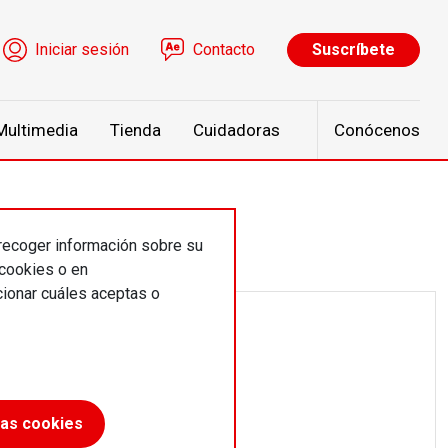
ú de cuenta de usuario
Iniciar sesión
Contacto
Suscríbete
Multimedia
Tienda
Cuidadoras
Conócenos
 recoger información sobre su
 cookies o en
ionar cuáles aceptas o
las cookies