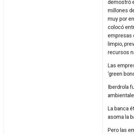
demostró e
millones d
muy por enc
colocó ent
empresas e
limpio, pre
recursos na
Las empres
‘green bon
Iberdrola f
ambientale
La banca ét
asoma la ba
Pero las e