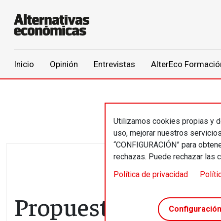
Main navigation
Inicio
Opinión
Entrevistas
AlterEco Formació
Pasar al contenido principal
Utilizamos cookies propias y de
uso, mejorar nuestros servicio
“CONFIGURACIÓN” para obtener 
rechazas. Puede rechazar las 
Política de privacidad
Políti
Propuesta 46 // Im
Configuració