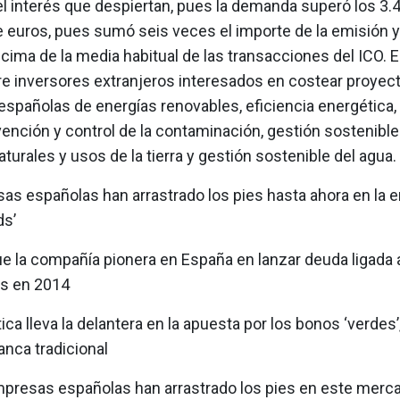
l interés que despiertan, pues la demanda superó los 3.
e euros, pues sumó seis veces el importe de la emisión y
ima de la media habitual de las transacciones del ICO. E
re inversores extranjeros interesados en costear proyec
spañolas de energías renovables, eficiencia energética,
vención y control de la contaminación, gestión sostenible
turales y usos de la tierra y gestión sostenible del agua.
as españolas han arrastrado los pies hasta ahora en la 
ds’
ue la compañía pionera en España en lanzar deuda ligada
s en 2014
ica lleva la delantera en la apuesta por los bonos ‘verdes’,
nca tradicional
mpresas españolas han arrastrado los pies en este merc