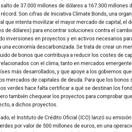
salto de 37.000 millones de dólares a 167.300 millones d
 récord. Son cifras de Iniciativa Climate Bonds, una orga
al que intenta movilizar el mayor mercado de capital, el d
es de dólares) para encontrar soluciones contra el cambio
o inversiones en proyectos y en activos necesarios par
 a una economía descarbonizada. Se trata de crear un me
quido de bonos que contribuya a reducir los costes de cap
relacionados con el clima, tanto en mercados emergent
aíses más desarrollados, y que apoye a los gobiernos qu
los mercados de capitales de deuda. Para que los bonos 
s verdes hace falta certificar a qué se destinan los fon
pero también chequear los proyectos para comprobar que 
ecto, a dichos proyectos.
sado, el Instituto de Crédito Oficial (ICO) lanzó su emisión
erdes por valor de 500 millones de euros, en una operac