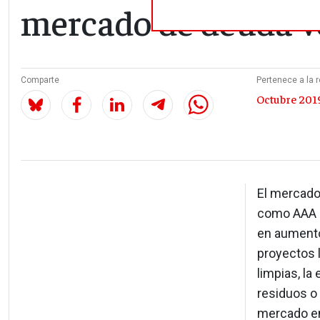
mercado de deuda v
Comparte
Pertenece a la r
Octubre 2019
El mercado
como AAA p
en aumento
proyectos 
limpias, la
residuos o 
mercado emp