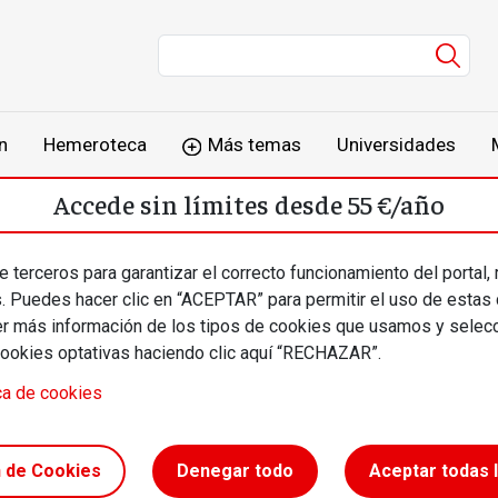
Men
n
Hemeroteca
Más temas
Universidades
Accede sin límites desde 55 €/año
o
Suscríbete
Inicia sesión
 terceros para garantizar el correcto funcionamiento del portal,
s. Puedes hacer clic en “ACEPTAR” para permitir el uso de estas
más información de los tipos de cookies que usamos y selecc
cookies optativas haciendo clic aquí “RECHAZAR”.
ca de cookies
pulsar un
n de Cookies
Denegar todo
Aceptar todas 