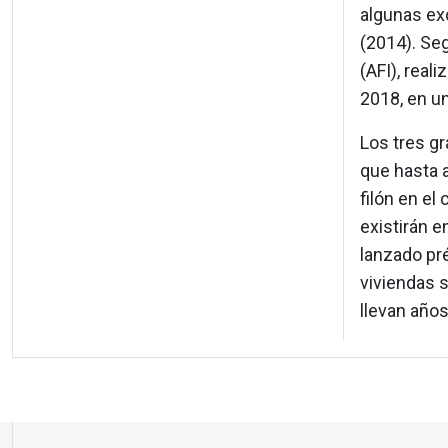
algunas ex
(2014). Se
(AFI), real
2018, en u
Los tres g
que hasta 
filón en e
existirán e
lanzado pr
viviendas 
llevan años