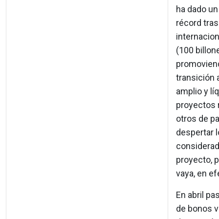
ha dado un 
récord tras
internacion
(100 billon
promoviend
transición
amplio y lí
proyectos 
otros de p
despertar 
considerado
proyecto, 
vaya, en ef
En abril pa
de bonos v