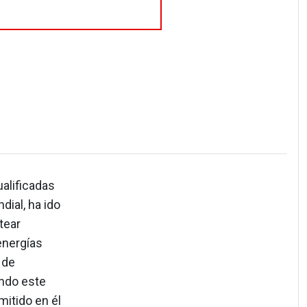
alificadas
ial, ha ido
tear
energías
 de
ando este
mitido en él