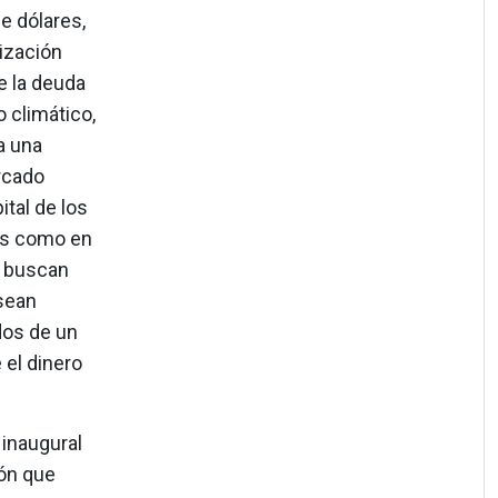
e dólares,
nización
e la deuda
 climático,
a una
rcado
ital de los
es como en
e buscan
sean
dos de un
el dinero
 inaugural
ión que