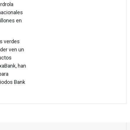
rdrola
nacionales
illones en
s verdes
nder ven un
uctos
ixaBank, han
para
riodos Bank