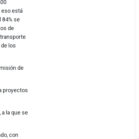
400
 eso está
l 84% se
tos de
 transporte
 de los
emisión de
 a proyectos
 a la que se
ado, con