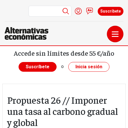
Menú de cuenta de us
Iniciar sesión
Contacto
Suscríbete
Pasar al contenido principal
Accede sin límites desde 55 €/año
o
Suscríbete
Inicia sesión
Propuesta 26 // Imponer
una tasa al carbono gradual
y global