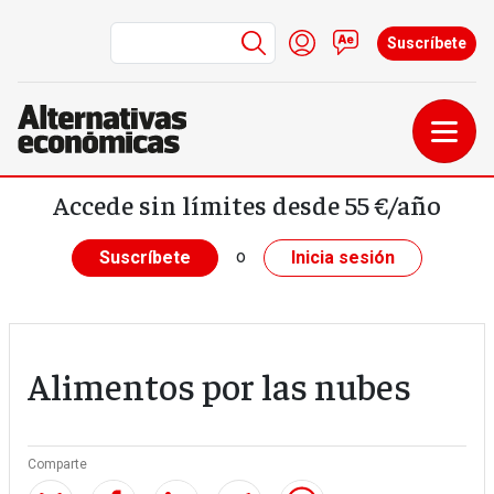
Menú de cuenta de us
Iniciar sesión
Contacto
Suscríbete
Pasar al contenido principal
Accede sin límites desde 55 €/año
o
Suscríbete
Inicia sesión
Alimentos por las nubes
Comparte