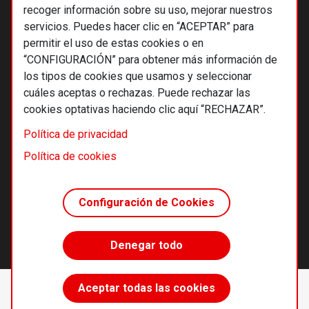
recoger información sobre su uso, mejorar nuestros
servicios. Puedes hacer clic en “ACEPTAR” para
permitir el uso de estas cookies o en
“CONFIGURACIÓN” para obtener más información de
los tipos de cookies que usamos y seleccionar
cuáles aceptas o rechazas. Puede rechazar las
cookies optativas haciendo clic aquí “RECHAZAR”.
© 2026 Alternativas económicas SCCL
Política de privacidad
Footer
Términos y condiciones de uso
Política de cookies
Política de privacidad
Política de cookies
Configuración de Cookies
Principios editoriales
Transparencia cooperativa
Denegar todo
Accede sin límites
Aceptar todas las cookies
Suscríbete
desde 55 €/año