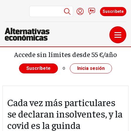
Menú de cuenta de us
Iniciar sesión
Contacto
Suscríbete
Pasar al contenido principal
Accede sin límites desde 55 €/año
o
Suscríbete
Inicia sesión
Cada vez más particulares
se declaran insolventes, y la
covid es la guinda