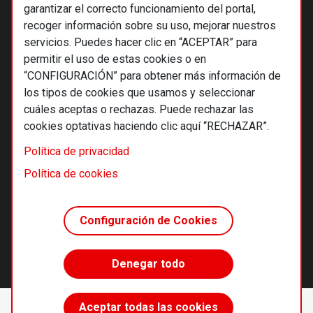
garantizar el correcto funcionamiento del portal,
recoger información sobre su uso, mejorar nuestros
servicios. Puedes hacer clic en “ACEPTAR” para
permitir el uso de estas cookies o en
“CONFIGURACIÓN” para obtener más información de
los tipos de cookies que usamos y seleccionar
cuáles aceptas o rechazas. Puede rechazar las
cookies optativas haciendo clic aquí “RECHAZAR”.
© 2026 Alternativas económicas SCCL
Política de privacidad
Footer
Términos y condiciones de uso
Política de cookies
Política de privacidad
Política de cookies
Configuración de Cookies
Principios editoriales
Transparencia cooperativa
Denegar todo
Accede sin límites
Aceptar todas las cookies