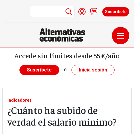
Menú de cuenta de us
Iniciar sesión
Contacto
Suscríbete
Pasar al contenido principal
Accede sin límites desde 55 €/año
o
Suscríbete
Inicia sesión
Indicadores
¿Cuánto ha subido de
verdad el salario mínimo?