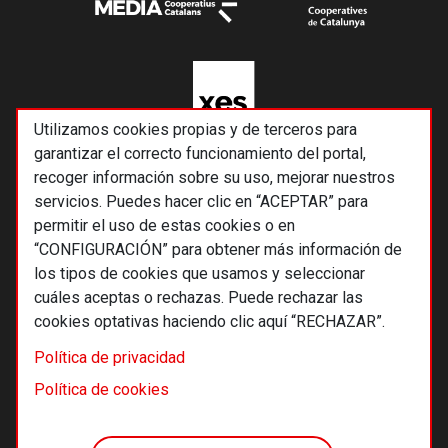
Utilizamos cookies propias y de terceros para
garantizar el correcto funcionamiento del portal,
recoger información sobre su uso, mejorar nuestros
servicios. Puedes hacer clic en “ACEPTAR” para
permitir el uso de estas cookies o en
“CONFIGURACIÓN” para obtener más información de
los tipos de cookies que usamos y seleccionar
cuáles aceptas o rechazas. Puede rechazar las
cookies optativas haciendo clic aquí “RECHAZAR”.
© 2026 Alternativas económicas SCCL
Política de privacidad
Footer
Términos y condiciones de uso
Política de cookies
Política de privacidad
Política de cookies