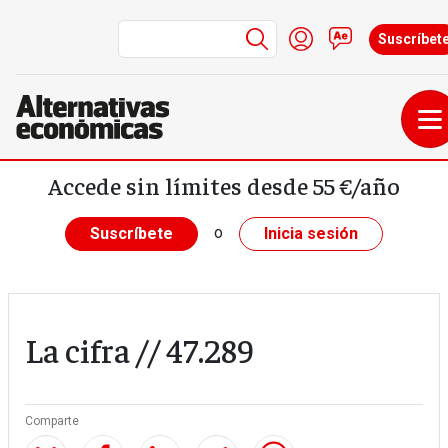
Menú de cuenta de
Iniciar sesión
Contacto
Suscríbet
Pasar al contenido principal
Accede sin límites desde 55 €/año
o
Suscríbete
Inicia sesión
La cifra // 47.289
Comparte