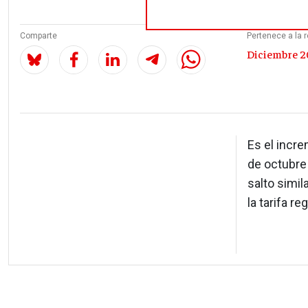
Comparte
Pertenece a la r
Diciembre 20
Es el incre
de octubre 
salto simil
la tarifa re