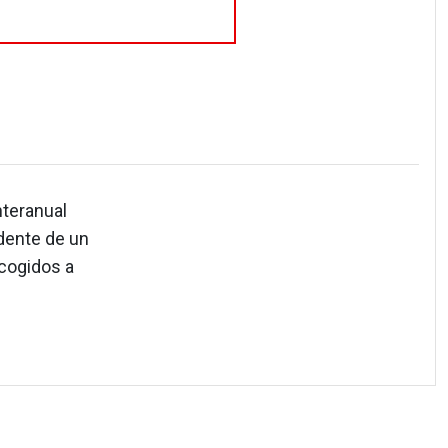
nteranual
edente de un
acogidos a