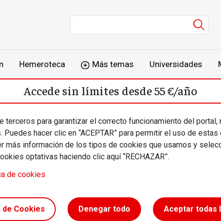
Men
n
Hemeroteca
Más temas
Universidades
Accede sin límites desde 55 €/año
o
Suscríbete
Inicia sesión
 terceros para garantizar el correcto funcionamiento del portal,
s. Puedes hacer clic en “ACEPTAR” para permitir el uso de estas
más información de los tipos de cookies que usamos y selecc
cookies optativas haciendo clic aquí “RECHAZAR”.
ca de cookies
n de Cookies
Denegar todo
Aceptar todas 