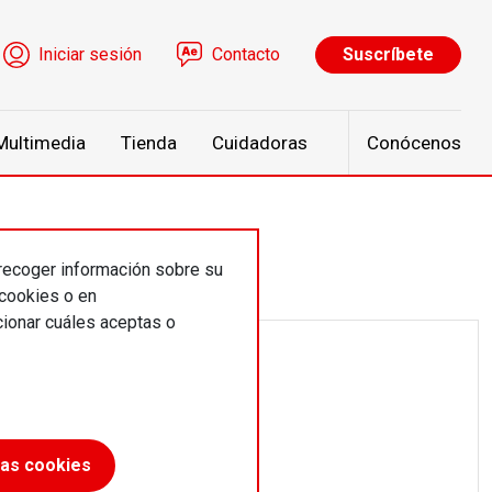
ú de cuenta de usuario
Iniciar sesión
Contacto
Suscríbete
Multimedia
Tienda
Cuidadoras
Conócenos
 recoger información sobre su
 cookies o en
ionar cuáles aceptas o
las cookies