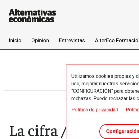
Main navigation
Inicio
Opinión
Entrevistas
AlterEco Formació
Pasar al contenido principal
Utilizamos cookies propias y de
uso, mejorar nuestros servicio
“CONFIGURACIÓN” para obtener 
rechazas. Puede rechazar las 
Política de privacidad
Políti
La cifra // 62,8%
Configuració