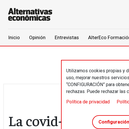
Main navigation
Inicio
Opinión
Entrevistas
AlterEco Formació
Pasar al contenido principal
Utilizamos cookies propias y de
uso, mejorar nuestros servicio
“CONFIGURACIÓN” para obtener 
rechazas. Puede rechazar las 
Política de privacidad
Políti
La covid-19 agrava l
Configuració