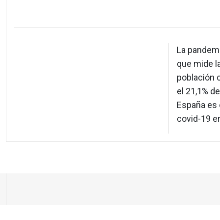
La pandemi
que mide la
población 
el 21,1% de
España es e
covid-19 en