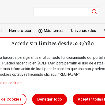
Men
n
Hemeroteca
Más temas
Universidades
Accede sin límites desde 55 €/año
o
Suscríbete
Inicia sesión
 terceros para garantizar el correcto funcionamiento del portal,
s. Puedes hacer clic en “ACEPTAR” para permitir el uso de estas
más información de los tipos de cookies que usamos y selecc
cookies optativas haciendo clic aquí “RECHAZAR”.
ca de cookies
a
n de Cookies
Denegar todo
Aceptar todas 