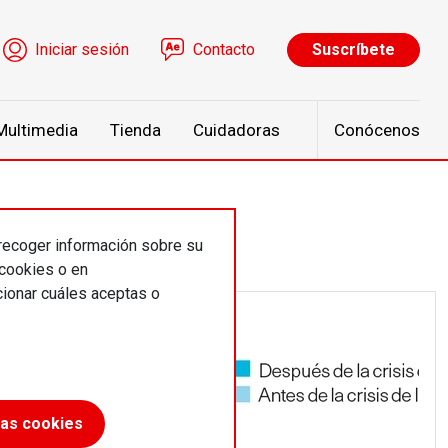
ú de cuenta de usuario
Iniciar sesión
Contacto
Suscríbete
Multimedia
Tienda
Cuidadoras
Conócenos
 recoger información sobre su
 cookies o en
ionar cuáles aceptas o
las cookies