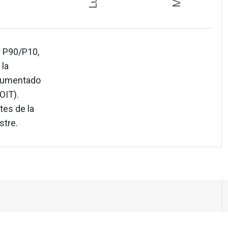
r P90/P10,
 la
 aumentado
OIT).
tes de la
stre.