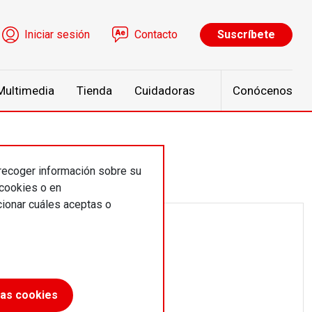
ú de cuenta de usuario
Iniciar sesión
Contacto
Suscríbete
Multimedia
Tienda
Cuidadoras
Conócenos
 recoger información sobre su
 cookies o en
ionar cuáles aceptas o
las cookies