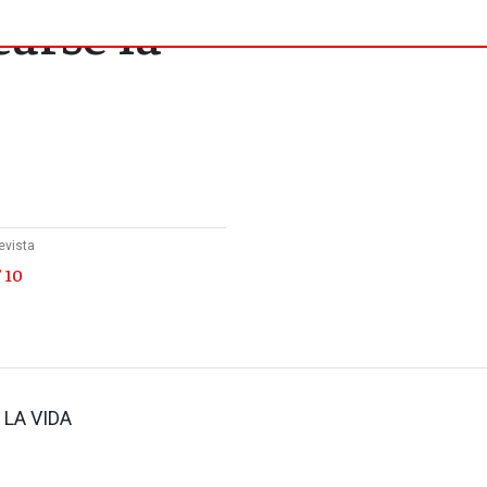
arse la
evista
 10
 LA VIDA