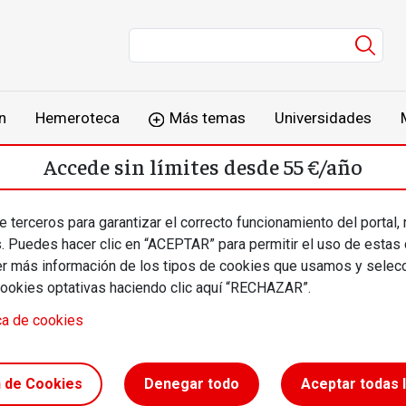
Men
n
Hemeroteca
Más temas
Universidades
Accede sin límites desde 55 €/año
o
Suscríbete
Inicia sesión
 terceros para garantizar el correcto funcionamiento del portal,
s. Puedes hacer clic en “ACEPTAR” para permitir el uso de estas
más información de los tipos de cookies que usamos y selecc
cookies optativas haciendo clic aquí “RECHAZAR”.
ca de cookies
Í
n de Cookies
Denegar todo
Aceptar todas 