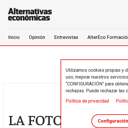
Main navigation
Inicio
Opinión
Entrevistas
AlterEco Formació
Pasar al contenido principal
Utilizamos cookies propias y de
uso, mejorar nuestros servicio
“CONFIGURACIÓN” para obtener 
rechazas. Puede rechazar las 
Política de privacidad
Políti
LA FOTO DE AGUST
Configuració