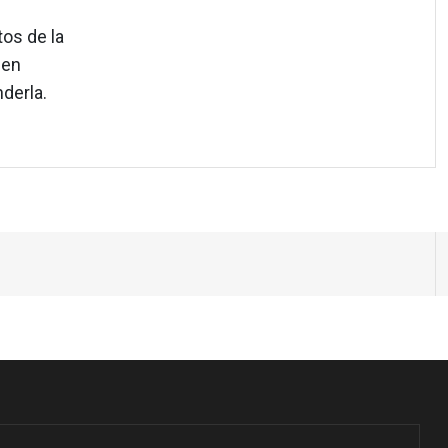
tos de la
 en
derla.