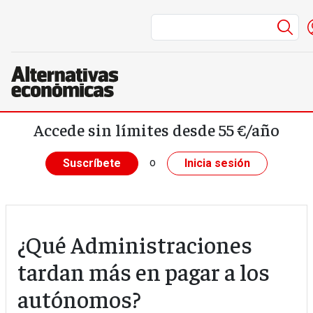
Me
Pasar al contenido principal
Accede sin límites desde 55 €/año
o
Suscríbete
Inicia sesión
¿Qué Administraciones
tardan más en pagar a los
autónomos?