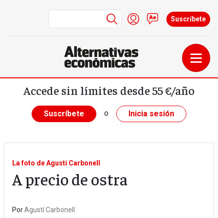
Menú de cuenta de us
Iniciar sesión
Contacto
Suscríbete
Pasar al contenido principal
Accede sin límites desde 55 €/año
o
Suscríbete
Inicia sesión
La foto de Agustí Carbonell
A precio de ostra
Por
Agustí Carbonell