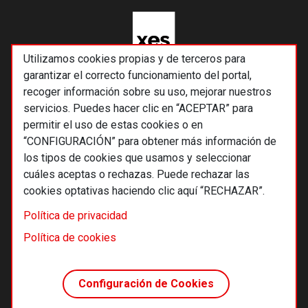
Utilizamos cookies propias y de terceros para
garantizar el correcto funcionamiento del portal,
recoger información sobre su uso, mejorar nuestros
servicios. Puedes hacer clic en “ACEPTAR” para
permitir el uso de estas cookies o en
“CONFIGURACIÓN” para obtener más información de
los tipos de cookies que usamos y seleccionar
cuáles aceptas o rechazas. Puede rechazar las
cookies optativas haciendo clic aquí “RECHAZAR”.
© 2026 Alternativas económicas SCCL
Política de privacidad
Footer
Términos y condiciones de uso
Política de cookies
Política de privacidad
Política de cookies
Configuración de Cookies
Principios editoriales