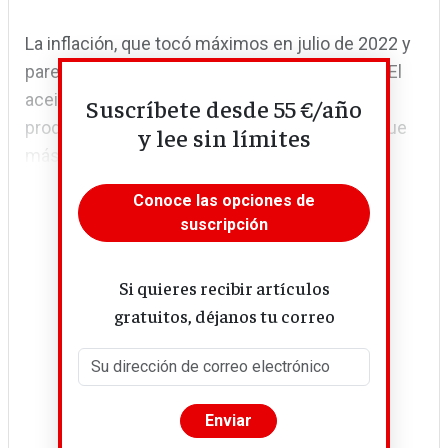
La inflación, que tocó máximos en julio de 2022 y
parecía desinflarse, remonta desde el verano. El
aceite de oliva, el azúcar, las patatas, los
Suscríbete desde 55 €/año
productos de confitería y los zumos son los que
y lee sin límites
más han subido de precio en el último año.
Conoce las opciones de
suscripción
Si quieres recibir artículos
gratuitos, déjanos tu correo