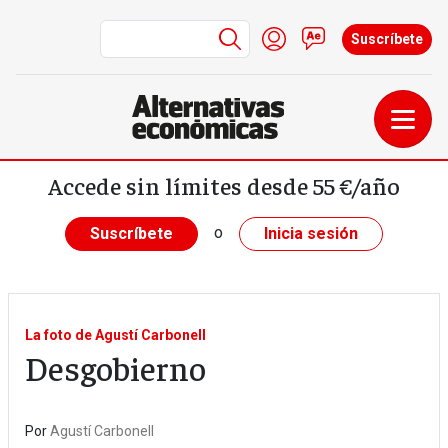
Menú de cuenta de us
Iniciar sesión
Contacto
Suscríbete
Pasar al contenido principal
Accede sin límites desde 55 €/año
o
Suscríbete
Inicia sesión
La foto de Agustí Carbonell
Desgobierno
Por
Agustí Carbonell