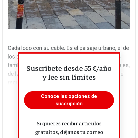
Cada loco con su cable. Es el paisaje urbano, el de
los enredos y las soluciones individuales. Y es
también el paisaje de un mundo de retos globales,
Suscríbete desde 55 €/año
de la emergencia climática a la inmigración, que
y lee sin límites
requieren de acuerdos valientes, a una.
Conoce las opciones de
suscripción
Si quieres recibir artículos
gratuitos, déjanos tu correo