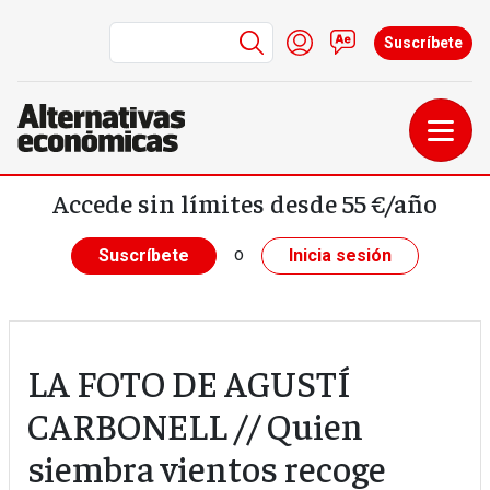
Menú de cuenta de us
Iniciar sesión
Contacto
Suscríbete
Pasar al contenido principal
Accede sin límites desde 55 €/año
o
Suscríbete
Inicia sesión
LA FOTO DE AGUSTÍ
CARBONELL // Quien
siembra vientos recoge