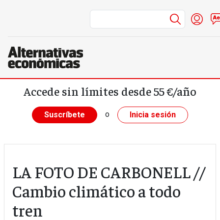
Menú de
Inic
Pasar al contenido principal
Accede sin límites desde 55 €/año
o
Suscríbete
Inicia sesión
LA FOTO DE CARBONELL //
Cambio climático a todo
tren