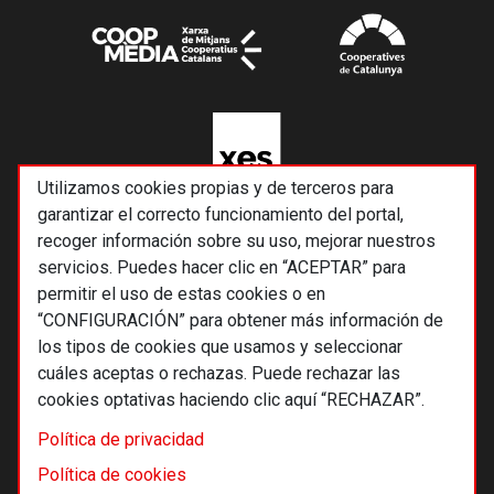
Utilizamos cookies propias y de terceros para
garantizar el correcto funcionamiento del portal,
recoger información sobre su uso, mejorar nuestros
servicios. Puedes hacer clic en “ACEPTAR” para
permitir el uso de estas cookies o en
“CONFIGURACIÓN” para obtener más información de
los tipos de cookies que usamos y seleccionar
cuáles aceptas o rechazas. Puede rechazar las
cookies optativas haciendo clic aquí “RECHAZAR”.
© 2026 Alternativas económicas SCCL
Política de privacidad
Footer
Términos y condiciones de uso
Política de cookies
Política de privacidad