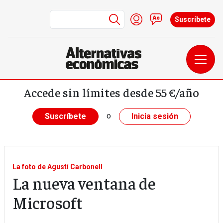
Menú de cuenta de us
Iniciar sesión
Contacto
Suscríbete
Pasar al contenido principal
Accede sin límites desde 55 €/año
o
Suscríbete
Inicia sesión
La foto de Agustí Carbonell
La nueva ventana de
Microsoft