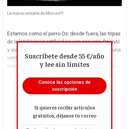
La nueva ventana de Microsoft
Estamos como el perro Os: desde fuera, las tripas
de la inteligencia artificial se ven oscuras. OpenAI
y su ChatbotGPT, apuesta de Microsoft, abren una
Suscríbete desde 55 €/año
ventana a nuevos efectos de la tecnología en
y lee sin límites
nuestras vidas. Buenos, malos. Vendidos como
inevitables.
Conoce las opciones de
suscripción
Si quieres recibir artículos
gratuitos, déjanos tu correo