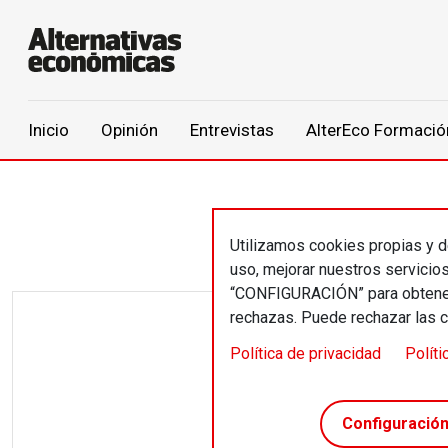
Main navigation
Inicio
Opinión
Entrevistas
AlterEco Formació
Pasar al contenido principal
Utilizamos cookies propias y de
uso, mejorar nuestros servicio
“CONFIGURACIÓN” para obtener 
rechazas. Puede rechazar las 
La foto de
Política de privacidad
Políti
Neg
Configuració