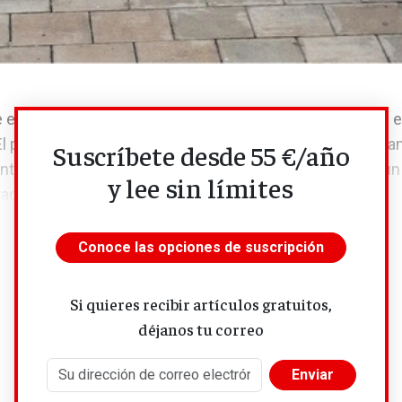
 espaldas es lo que han hecho los EE UU de Trump con e
El país es, hoy, el segundo mayor emisor de gases causa
Suscríbete desde 55 €/año
to del planeta. Históricamente ha sido el primero. De u
y lee sin límites
ado casi dos siglos de ciencia.
Conoce las opciones de suscripción
Si quieres recibir artículos gratuitos,
déjanos tu correo