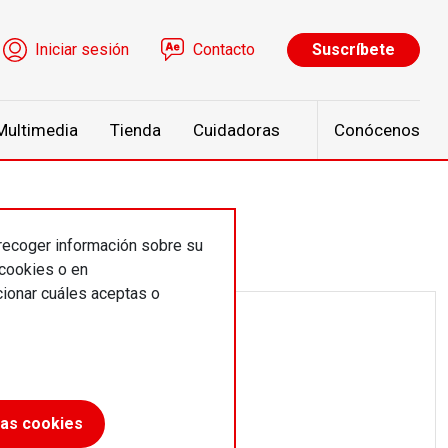
ú de cuenta de usuario
Iniciar sesión
Contacto
Suscríbete
Multimedia
Tienda
Cuidadoras
Conócenos
 recoger información sobre su
 cookies o en
ionar cuáles aceptas o
las cookies