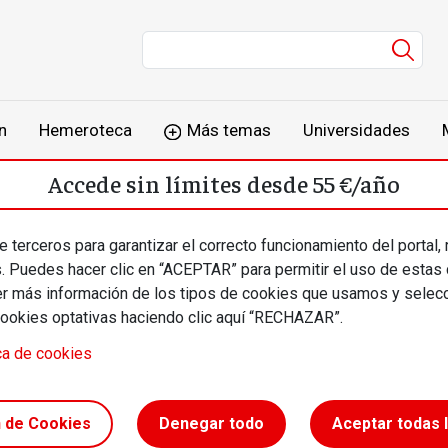
Men
n
Hemeroteca
Más temas
Universidades
Accede sin límites desde 55 €/año
o
Suscríbete
Inicia sesión
 terceros para garantizar el correcto funcionamiento del portal,
s. Puedes hacer clic en “ACEPTAR” para permitir el uso de estas
más información de los tipos de cookies que usamos y selecc
cookies optativas haciendo clic aquí “RECHAZAR”.
 Agustí Carbonell
ca de cookies
acionismo
n de Cookies
Denegar todo
Aceptar todas 