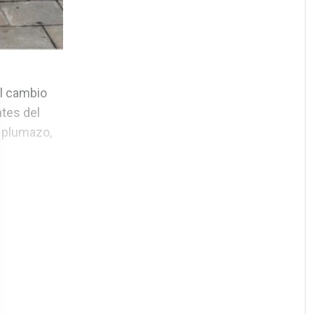
l cambio
ntes del
n plumazo,