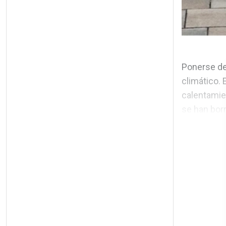
Ponerse de
climático. 
calentamien
se han borr