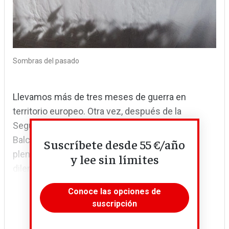
Sombras del pasado
Llevamos más de tres meses de guerra en
territorio europeo. Otra vez, después de la
Segunda Guerra Mundial y del horror en los
Balcanes. Europa habla de valores y de paz en
Suscríbete desde 55 €/año
plena escalada. Contradicciones, división,
y lee sin límites
dilemas. Sombras del pasado.
Conoce las opciones de
suscripción