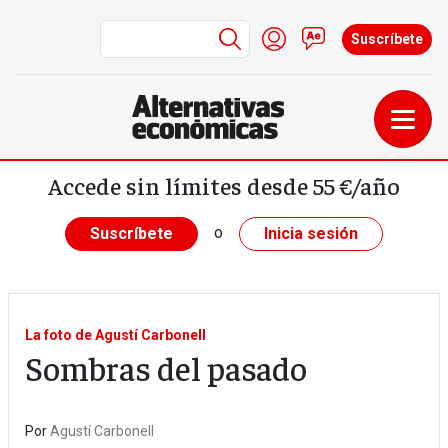
Menú de cuenta de us
Iniciar sesión
Contacto
Suscríbete
Pasar al contenido principal
Accede sin límites desde 55 €/año
o
Suscríbete
Inicia sesión
La foto de Agustí Carbonell
Sombras del pasado
Por
Agustí Carbonell