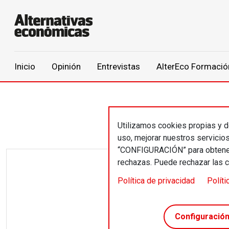
Main navigation
Inicio
Opinión
Entrevistas
AlterEco Formació
Pasar al contenido principal
Utilizamos cookies propias y de
uso, mejorar nuestros servicio
“CONFIGURACIÓN” para obtener 
rechazas. Puede rechazar las 
La foto de
Política de privacidad
Políti
Un l
Configuració