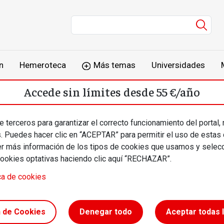
Men
n
Hemeroteca
Más temas
Universidades
Accede sin límites desde 55 €/año
o
Suscríbete
Inicia sesión
 terceros para garantizar el correcto funcionamiento del portal,
s. Puedes hacer clic en “ACEPTAR” para permitir el uso de estas
más información de los tipos de cookies que usamos y selecc
cookies optativas haciendo clic aquí “RECHAZAR”.
 Agustí Carbonell
ca de cookies
ugar donde vivir
n de Cookies
Denegar todo
Aceptar todas 