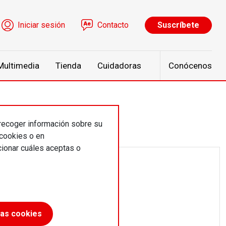
ú de cuenta de usuario
Iniciar sesión
Contacto
Suscríbete
Multimedia
Tienda
Cuidadoras
Conócenos
 recoger información sobre su
 cookies o en
ionar cuáles aceptas o
las cookies