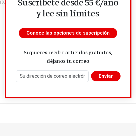
Suscríbete desde 55 €/año
tos en habitaciones. Y no han desaparecido.
y lee sin límites
Conoce las opciones de suscripción
Si quieres recibir artículos gratuitos,
déjanos tu correo