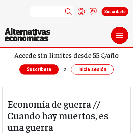
Menú de cuenta de us
Iniciar sesión
Contacto
Suscríbete
Pasar al contenido principal
Accede sin límites desde 55 €/año
o
Suscríbete
Inicia sesión
Economía de guerra //
Cuando hay muertos, es
una guerra