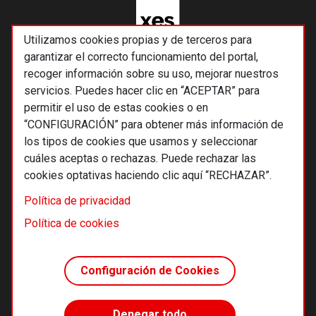
Utilizamos cookies propias y de terceros para
garantizar el correcto funcionamiento del portal,
recoger información sobre su uso, mejorar nuestros
servicios. Puedes hacer clic en “ACEPTAR” para
permitir el uso de estas cookies o en
“CONFIGURACIÓN” para obtener más información de
los tipos de cookies que usamos y seleccionar
cuáles aceptas o rechazas. Puede rechazar las
cookies optativas haciendo clic aquí “RECHAZAR”.
© 2026 Alternativas económicas SCCL
Política de privacidad
Footer
Términos y condiciones de uso
Política de cookies
Política de privacidad
Política de cookies
Configuración de Cookies
Principios editoriales
Transparencia cooperativa
Denegar todo