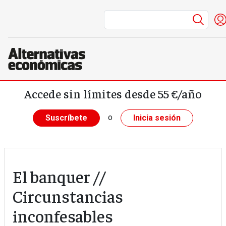
Menú
Pasar al contenido principal
Accede sin límites desde 55 €/año
o
Suscríbete
Inicia sesión
El banquer //
Circunstancias
inconfesables