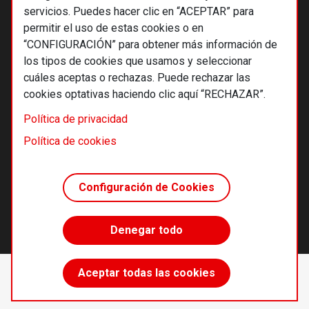
servicios. Puedes hacer clic en “ACEPTAR” para
permitir el uso de estas cookies o en
“CONFIGURACIÓN” para obtener más información de
los tipos de cookies que usamos y seleccionar
cuáles aceptas o rechazas. Puede rechazar las
cookies optativas haciendo clic aquí “RECHAZAR”.
© 2026 Alternativas económicas SCCL
Política de privacidad
Footer
Términos y condiciones de uso
Política de cookies
Política de privacidad
Política de cookies
Configuración de Cookies
Principios editoriales
Transparencia cooperativa
Denegar todo
Accede sin límites
Aceptar todas las cookies
Suscríbete
desde 55 €/año