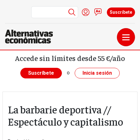
Menú de cuenta de us
Iniciar sesión
Contacto
Suscríbete
Pasar al contenido principal
Accede sin límites desde 55 €/año
o
Suscríbete
Inicia sesión
La barbarie deportiva //
Espectáculo y capitalismo