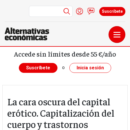
Menú de cuenta de us
Iniciar sesión
Contacto
Suscríbete
Pasar al contenido principal
Accede sin límites desde 55 €/año
o
Suscríbete
Inicia sesión
La cara oscura del capital
erótico. Capitalización del
cuerpo y trastornos