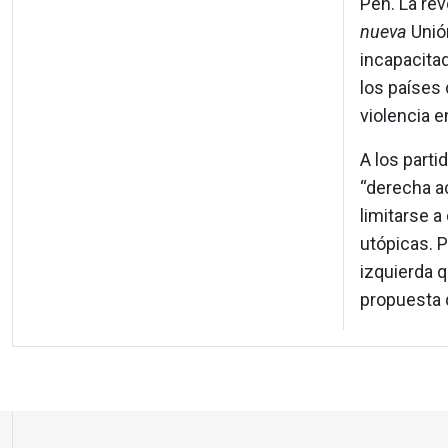
Pen. La rev
nueva
Unión
incapacita
los países 
violencia e
A los parti
“derecha a
limitarse a
utópicas. P
izquierda 
propuesta 