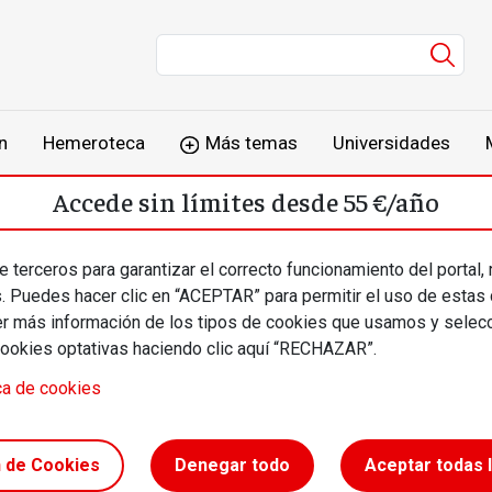
Men
n
Hemeroteca
Más temas
Universidades
Accede sin límites desde 55 €/año
o
Suscríbete
Inicia sesión
 terceros para garantizar el correcto funcionamiento del portal,
s. Puedes hacer clic en “ACEPTAR” para permitir el uso de estas
más información de los tipos de cookies que usamos y selecc
cookies optativas haciendo clic aquí “RECHAZAR”.
ca de cookies
a europea
n de Cookies
Denegar todo
Aceptar todas 