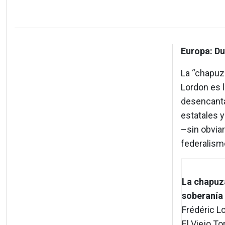
Europa: Du
La “chapuza
Lordon es 
desencanta
estatales 
–sin obviar
federalismo
La chapuz
soberanía
Frédéric L
El Viejo To