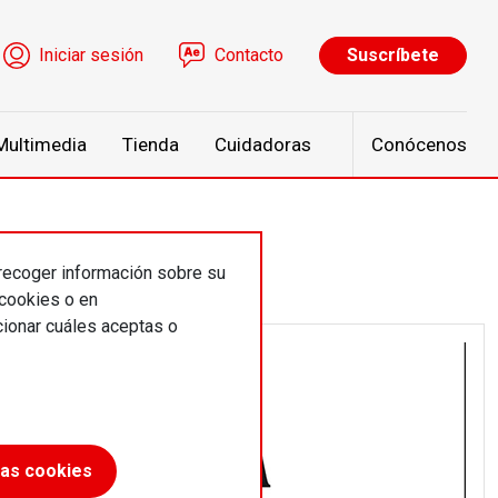
ú de cuenta de usuario
Iniciar sesión
Contacto
Suscríbete
Multimedia
Tienda
Cuidadoras
Conócenos
 recoger información sobre su
 cookies o en
ionar cuáles aceptas o
las cookies