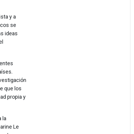
sta y a
ocos se
as ideas
el
rentes
aíses.
nvestigación
e que los
ad propia y
 la
arine Le