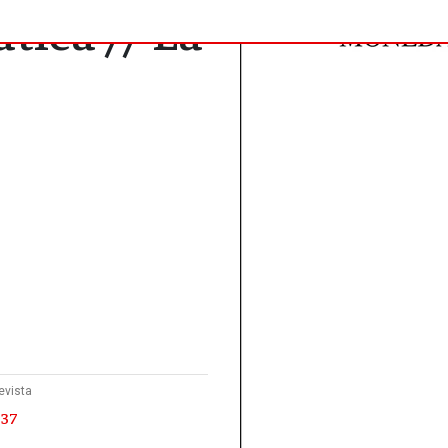
tica // La
evista
 37