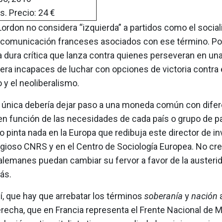
s. Precio: 24 €
ordon no considera “izquierda” a partidos como el sociali
comunicación franceses asociados con ese término. P
a dura crítica que lanza contra quienes perseveran en un
ra incapaces de luchar con opciones de victoria contra 
 y el neoliberalismo.
única debería dejar paso a una moneda común con dife
en función de las necesidades de cada país o grupo de p
 pinta nada en la Europa que redibuja este director de i
igioso CNRS y en el Centro de Sociología Europea. No cre
alemanes puedan cambiar su fervor a favor de la austerid
ás.
í, que hay que arrebatar los términos
soberanía
y
nación
a
recha, que en Francia representa el Frente Nacional de M