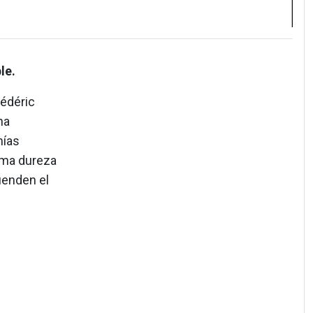
le.
rédéric
ha
nías
ema dureza
ienden el