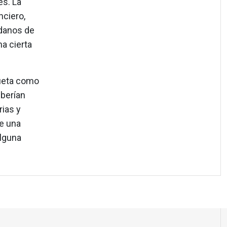
es. La
nciero,
adanos de
na cierta
queta como
eberían
rias y
de una
lguna