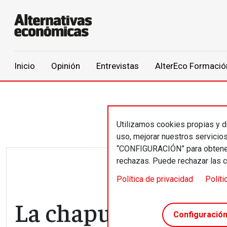
Main navigation
Inicio
Opinión
Entrevistas
AlterEco Formació
Pasar al contenido principal
Utilizamos cookies propias y de
uso, mejorar nuestros servicio
“CONFIGURACIÓN” para obtener 
rechazas. Puede rechazar las 
Política de privacidad
Políti
La chapuza. Moned
Configuració