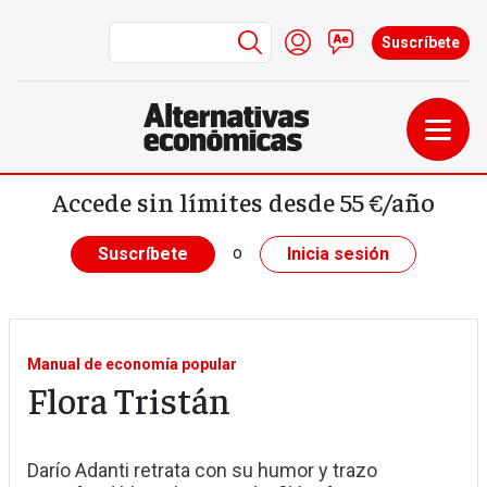
Menú de cuenta de us
Iniciar sesión
Contacto
Suscríbete
Pasar al contenido principal
Accede sin límites desde 55 €/año
o
Suscríbete
Inicia sesión
Manual de economía popular
Flora Tristán
Darío Adanti retrata con su humor y trazo